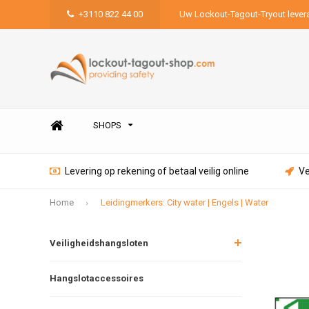
+3110 822 44 00
Uw Lockout-Tagout-Tryout lever
SHOPS
Levering op rekening of betaal veilig online
Ve
Home
Leidingmerkers: City water | Engels | Water
Veiligheidshangsloten
Hangslotaccessoires