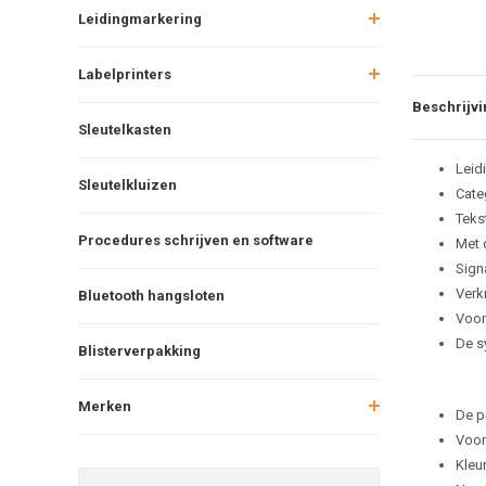
Leidingmarkering
Labelprinters
Beschrijvi
Sleutelkasten
Leid
Sleutelkluizen
Cate
Tekst
Procedures schrijven en software
Met 
Sign
Verkr
Bluetooth hangsloten
Voor
De s
Blisterverpakking
Merken
De p
Voor
Kleu