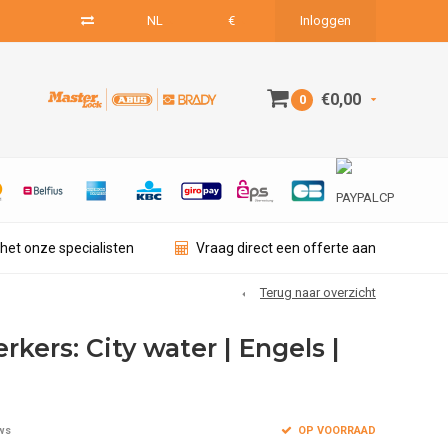
NL
€
Inloggen
€0,00
0
het onze specialisten
Vraag direct een offerte aan
Terug naar overzicht
kers: City water | Engels |
OP VOORRAAD
ws