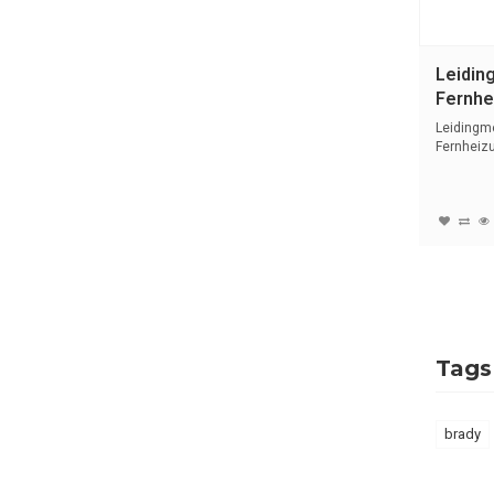
Leidin
Fernhei
Duits |
Leidingm
Fernheizu
met tekst 
Tags
brady