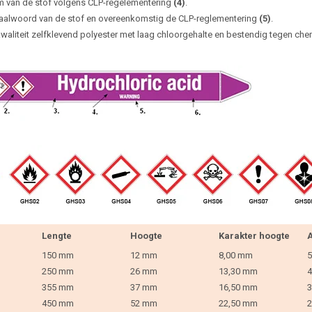
 van de stof volgens CLP-regelementering
(4)
.
aalwoord van de stof en overeenkomstig de CLP-reglementering
(5)
.
waliteit zelfklevend polyester met laag chloorgehalte en bestendig tegen che
Lengte
Hoogte
Karakter hoogte
A
150 mm
12 mm
8,00 mm
5
250 mm
26 mm
13,30 mm
4
355 mm
37 mm
16,50 mm
3
450 mm
52 mm
22,50 mm
2