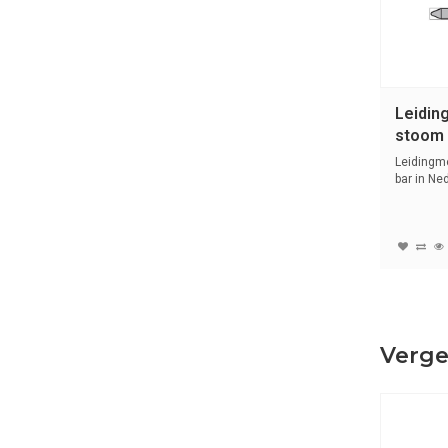
Leidin
stoom 3
Nederl
Leidingm
bar in Ne
s...
Verge