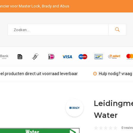
ancier voor Master Lock, Brady and Abus
el producten direct uit voorraad leverbaar
Hulp nodig? vraag 
Leidingmer
Water
0 revie