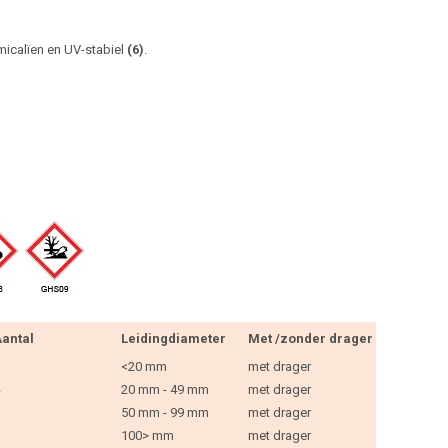
micalïen en UV-stabiel
(6)
.
antal
Leidingdiameter
Met /zonder drager
<20 mm
met drager
20 mm - 49 mm
met drager
50 mm - 99 mm
met drager
100> mm
met drager