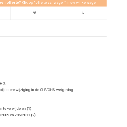
een offerte?
Klik op "offerte aanvragen" in uw winkelwagen
eid.
j iedere wijziging in de CLP/GHS-wetgeving.
en te verwijderen
(1)
.
0/2009 en 286/2011
(2)
.