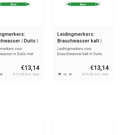
ingmerkers:
Leidingmerkers:
hwasser | Duits |
Brauchwasser kalt |
r
Duits | Water
gmerkers voor
Leidingmerkers voor
wasser in Duits met
Brauchwasser kalt in Duits
n symbo...
met tekst en ...
€13,14
€13,14
(€15,90 Incl. btw)
(€15,90 Incl. btw)