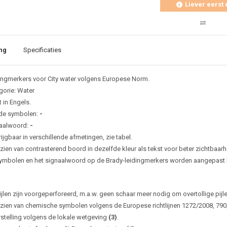
Liever eerst 
ng
Specificaties
ingmerkers voor City water volgens Europese Norm.
gorie: Water
 in Engels.
de symbolen:
-
aalwoord:
-
ijgbaar in verschillende afmetingen, zie tabel.
zien van contrasterend boord in dezelfde kleur als tekst voor beter zichtbaarh
ymbolen en het signaalwoord op de Brady-leidingmerkers worden aangepast bi
ijlen zijn voorgeperforeerd, m.a.w. geen schaar meer nodig om overtollige pijl
zien van chemische symbolen volgens de Europese richtlijnen 1272/2008, 79
rstelling volgens de lokale wetgeving
(3)
.