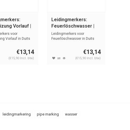
gmerkers:
Leidingmerkers:
zung Vorlauf |
Feuerlöschwasser |
 Water
Duits | Water
erkers voor
Leidingmerkers voor
ng Vorlauf in Duits
Feuerlöschwasser in Duits
e...
met tekst en ...
€13,14
€13,14
(€15,90 Incl. btw)
(€15,90 Incl. btw)
leidingmarkering
pipe marking
wasser