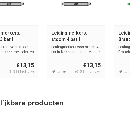
gmerkers:
Leidingmerkers:
Leid
 bar |
stoom 4 bar |
Brauc
ands | Stoom
Nederlands | Stoom
Wate
erkers voor stoom 3
Leidingmerkers voor stoom 4
Leidin
derlands met tekst en
bar in Nederlands met tekst en
Brauch
s...
tekst e
€13,15
€13,15
(€15,91 Incl. btw)
(€15,91 Incl. btw)
lijkbare producten