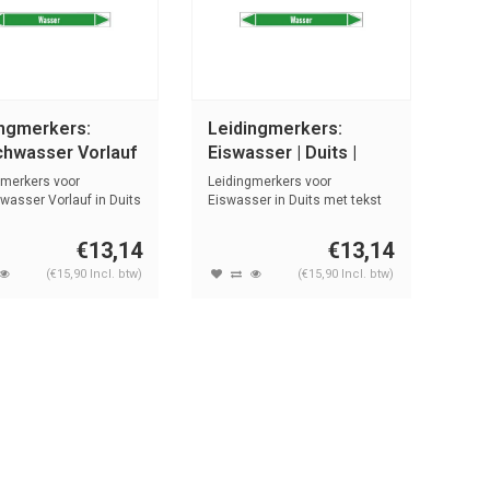
ingmerkers:
Leidingmerkers:
chwasser Vorlauf
Eiswasser | Duits |
ts | Water
Water
gmerkers voor
Leidingmerkers voor
wasser Vorlauf in Duits
Eiswasser in Duits met tekst
t ...
en symbolen...
€13,14
€13,14
(€15,90 Incl. btw)
(€15,90 Incl. btw)