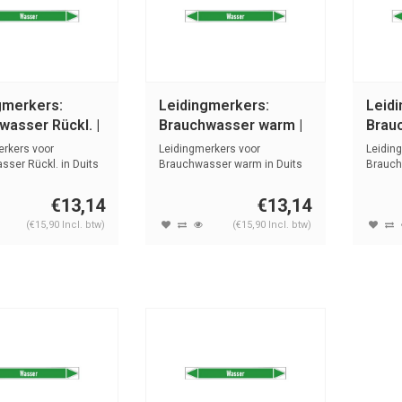
gmerkers:
Leidingmerkers:
Leid
wasser Rückl. |
Brauchwasser warm |
Brau
 Water
Duits | Water
| Dui
erkers voor
Leidingmerkers voor
Leidin
ser Rückl. in Duits
Brauchwasser warm in Duits
Brauch
...
met tekst en...
met teks
€13,14
€13,14
(€15,90 Incl. btw)
(€15,90 Incl. btw)