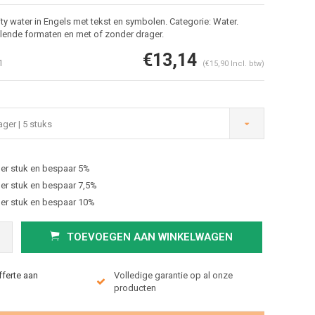
ty water in Engels met tekst en symbolen. Categorie: Water.
llende formaten en met of zonder drager.
€13,14
1
(€15,90 Incl. btw)
ger | 5 stuks
er stuk en bespaar 5%
Afbeelding vergroten
er stuk en bespaar 7,5%
er stuk en bespaar 10%
TOEVOEGEN AAN WINKELWAGEN
fferte aan
Volledige garantie op al onze
producten