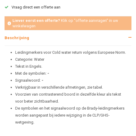
Vraag direct een offerte aan
Liever eerst een offerte?
Klik op "offerte aanvragen" in uw
winkelwagen
Beschrijving
Leidingmerkers voor Cold water return volgens Europese Norm.
Categorie: Water
Tekst in Engels.
Met de symbolen:
-
Signaalwoord:
-
Verkrijgbaar in verschillende afmetingen, zie tabel.
Voorzien van contrasterend boord in dezelfde kleur als tekst
voor beter zichtbaarheid.
De symbolen en het signaalwoord op de Brady-leidingmerkers
worden aangepast bij iedere wijziging in de CLP/GHS-
wetgeving.