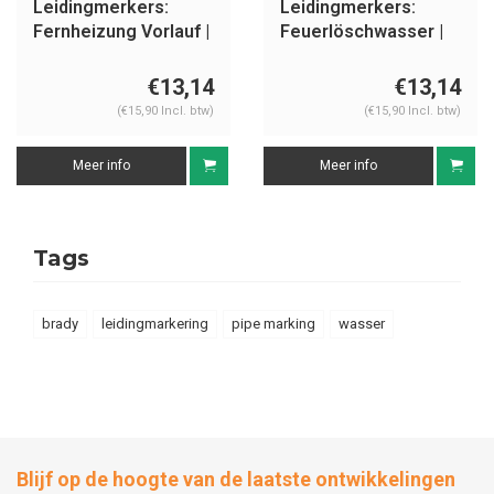
Leidingmerkers:
Leidingmerkers:
Fernheizung Vorlauf |
Feuerlöschwasser |
Duits | Water
Duits | Water
€13,14
€13,14
(€15,90 Incl. btw)
(€15,90 Incl. btw)
Meer info
Meer info
Tags
brady
leidingmarkering
pipe marking
wasser
Blijf op de hoogte van de laatste ontwikkelingen