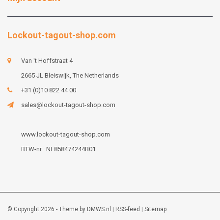
Lockout-tagout-shop.com
Van 't Hoffstraat 4
2665 JL Bleiswijk, The Netherlands
+31 (0)10 822 44 00
sales@lockout-tagout-shop.com
www.lockout-tagout-shop.com
BTW-nr : NL858474244B01
© Copyright 2026 - Theme by
DMWS.nl
|
RSS-feed
|
Sitemap