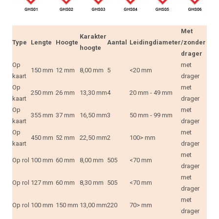
Met
Karakter
Type
Lengte
Hoogte
Aantal
Leidingdiameter
/zonder
hoogte
drager
Op
met
150 mm
12 mm
8,00 mm
5
<20 mm
kaart
drager
Op
met
250 mm
26 mm
13,30 mm
4
20 mm - 49 mm
kaart
drager
Op
met
355 mm
37 mm
16,50 mm
3
50 mm - 99 mm
kaart
drager
Op
met
450 mm
52 mm
22,50 mm
2
100> mm
kaart
drager
met
Op rol
100 mm
60 mm
8,00 mm
505
<70 mm
drager
met
Op rol
127 mm
60 mm
8,30 mm
505
<70 mm
drager
met
Op rol
100 mm
150 mm
13,00 mm
220
70> mm
drager