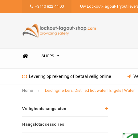
+3110 822 44 00
Uw Lockout-Tagout-Tryout lever
SHOPS
Levering op rekening of betaal veilig online
Ve
Home
Leidingmerkers: Distilled hot water | Engels | Water
Veiligheidshangsloten
Hangslotaccessoires