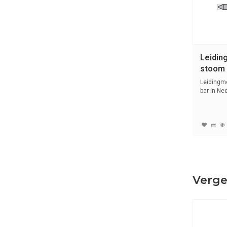
Leidin
stoom 3
Nederl
Leidingm
bar in Ne
s...
Verge