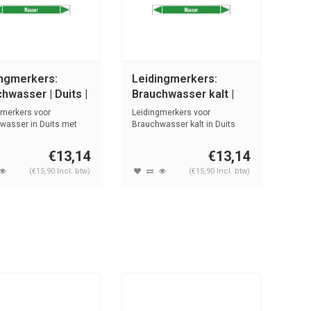
ingmerkers:
Leidingmerkers:
hwasser | Duits |
Brauchwasser kalt |
r
Duits | Water
gmerkers voor
Leidingmerkers voor
wasser in Duits met
Brauchwasser kalt in Duits
n symbo...
met tekst en ...
€13,14
€13,14
(€15,90 Incl. btw)
(€15,90 Incl. btw)