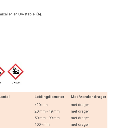
micalïen en UV-stabiel
(6)
.
antal
Leidingdiameter
Met /zonder drager
<20 mm
met drager
20 mm - 49 mm
met drager
50 mm - 99 mm
met drager
100> mm
met drager