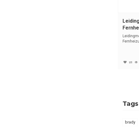
Leidin
Fernhei
Duits |
Leidingm
Fernheizu
met tekst 
Tags
brady