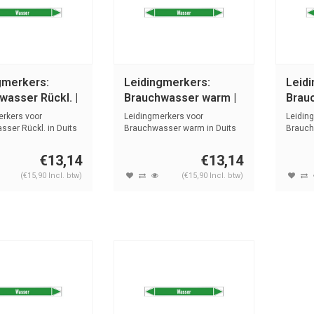
gmerkers:
Leidingmerkers:
Leid
wasser Rückl. |
Brauchwasser warm |
Brau
 Water
Duits | Water
| Dui
erkers voor
Leidingmerkers voor
Leidin
ser Rückl. in Duits
Brauchwasser warm in Duits
Brauch
...
met tekst en...
met teks
€13,14
€13,14
(€15,90 Incl. btw)
(€15,90 Incl. btw)