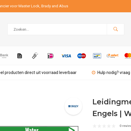
ancier voor Master Lock, Brady and Abus
el producten direct uit voorraad leverbaar
Hulp nodig? vraag 
Leidingmer
Engels | 
0 revie