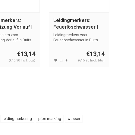
gmerkers:
Leidingmerkers:
zung Vorlauf |
Feuerlöschwasser |
 Water
Duits | Water
erkers voor
Leidingmerkers voor
ng Vorlauf in Duits
Feuerlöschwasser in Duits
e...
met tekst en ...
€13,14
€13,14
(€15,90 Incl. btw)
(€15,90 Incl. btw)
leidingmarkering
pipe marking
wasser