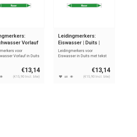
ingmerkers:
Leidingmerkers:
chwasser Vorlauf
Eiswasser | Duits |
ts | Water
Water
gmerkers voor
Leidingmerkers voor
wasser Vorlauf in Duits
Eiswasser in Duits met tekst
t ...
en symbolen...
€13,14
€13,14
(€15,90 Incl. btw)
(€15,90 Incl. btw)