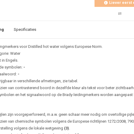
Liever eerst 
ng
Specificaties
ingmerkers voor Distilled hot water volgens Europese Norm.
gorie: Water
 in Engels.
de symbolen:
-
aalwoord:
-
ijgbaar in verschillende afmetingen, zie tabel.
zien van contrasterend boord in dezelfde kleur als tekst voor beter zichtbaarh
ymbolen en het signaalwoord op de Brady-leidingmerkers worden aangepast bi
ijlen zijn voorgeperforeerd, m.a.w. geen schaar meer nodig om overtollige pijl
zien van chemische symbolen volgens de Europese richtlijnen 1272/2008, 79
rstelling volgens de lokale wetgeving
(3)
.