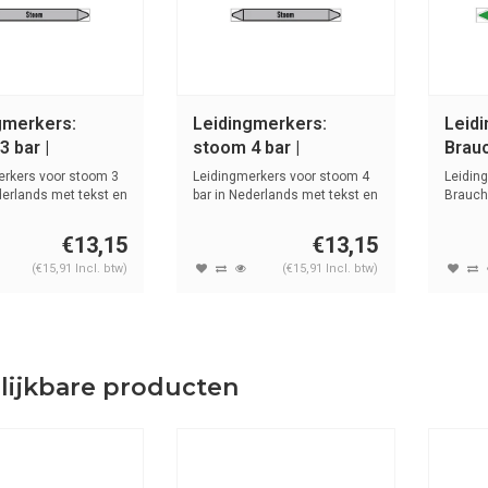
gmerkers:
Leidingmerkers:
Leid
 bar |
stoom 4 bar |
Brauc
ands | Stoom
Nederlands | Stoom
Wate
erkers voor stoom 3
Leidingmerkers voor stoom 4
Leidin
derlands met tekst en
bar in Nederlands met tekst en
Brauch
s...
tekst e
€13,15
€13,15
(€15,91 Incl. btw)
(€15,91 Incl. btw)
lijkbare producten