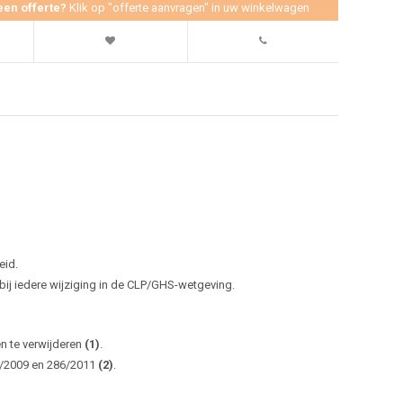
een offerte?
Klik op "offerte aanvragen" in uw winkelwagen
eid.
j iedere wijziging in de CLP/GHS-wetgeving.
en te verwijderen
(1)
.
0/2009 en 286/2011
(2)
.