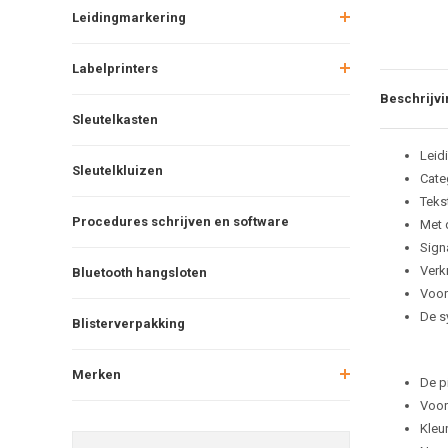
Leidingmarkering
Labelprinters
Beschrijvi
Sleutelkasten
Leid
Sleutelkluizen
Cate
Tekst
Procedures schrijven en software
Met 
Sign
Verkr
Bluetooth hangsloten
Voor
De s
Blisterverpakking
Merken
De p
Voor
Kleu