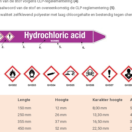
 van de stof volgens CLP-regelementering
(4)
.
aalwoord van de stof en overeenkomstig de CLP-reglementering
(5)
.
waliteit zelfklevend polyester met laag chloorgehalte en bestendig tegen che
Lengte
Hoogte
Karakter hoogte
A
150 mm
12 mm
8,00 mm
5
250 mm
26 mm
13,30 mm
4
355 mm
37 mm
16,50 mm
3
450 mm
52 mm
22,50 mm
2