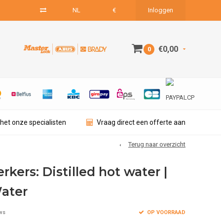
NL
€
Inloggen
€0,00
0
het onze specialisten
Vraag direct een offerte aan
Terug naar overzicht
kers: Distilled hot water |
Water
OP VOORRAAD
ws