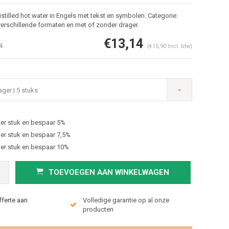
stilled hot water in Engels met tekst en symbolen. Categorie:
verschillende formaten en met of zonder drager.
€13,14
4
(€15,90 Incl. btw)
ger | 5 stuks
er stuk en bespaar 5%
Afbeelding vergroten
er stuk en bespaar 7,5%
er stuk en bespaar 10%
TOEVOEGEN AAN WINKELWAGEN
fferte aan
Volledige garantie op al onze
producten