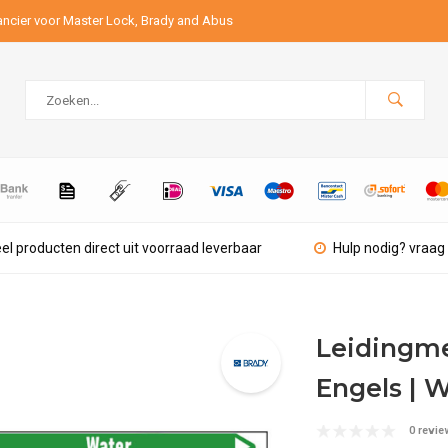
ancier voor Master Lock, Brady and Abus
el producten direct uit voorraad leverbaar
Hulp nodig? vraag 
Leidingmer
Engels | 
0 revie