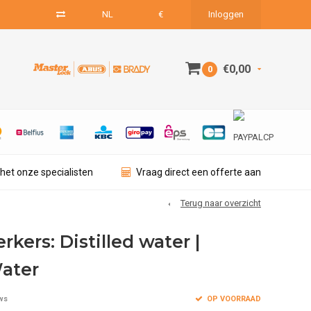
NL
€
Inloggen
€0,00
0
het onze specialisten
Vraag direct een offerte aan
Terug naar overzicht
kers: Distilled water |
Water
OP VOORRAAD
ws