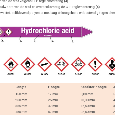
 van de stof volgens CLP-regelementering
(4)
.
aalwoord van de stof en overeenkomstig de CLP-reglementering
(5)
.
waliteit zelfklevend polyester met laag chloorgehalte en bestendig tegen che
Lengte
Hoogte
Karakter hoogte
A
150 mm
12 mm
8,00 mm
5
250 mm
26 mm
13,30 mm
4
355 mm
37 mm
16,50 mm
3
450 mm
52 mm
22,50 mm
2