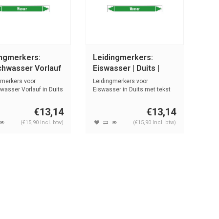
ingmerkers:
Leidingmerkers:
chwasser Vorlauf
Eiswasser | Duits |
ts | Water
Water
gmerkers voor
Leidingmerkers voor
wasser Vorlauf in Duits
Eiswasser in Duits met tekst
t ...
en symbolen...
€13,14
€13,14
(€15,90 Incl. btw)
(€15,90 Incl. btw)