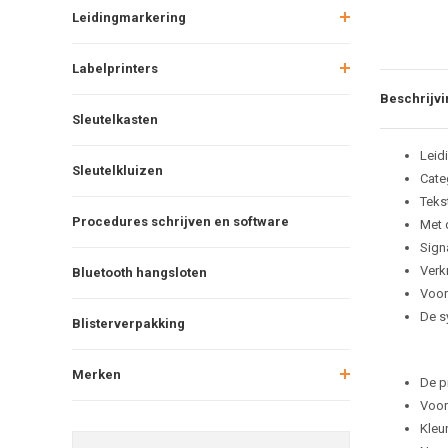
Leidingmarkering
Labelprinters
Beschrijvi
Sleutelkasten
Leid
Sleutelkluizen
Cate
Tekst
Procedures schrijven en software
Met 
Sign
Verkr
Bluetooth hangsloten
Voor
De s
Blisterverpakking
Merken
De p
Voor
Kleu