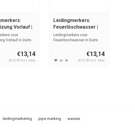
gmerkers:
Leidingmerkers:
zung Vorlauf |
Feuerlöschwasser |
 Water
Duits | Water
erkers voor
Leidingmerkers voor
ng Vorlauf in Duits
Feuerlöschwasser in Duits
e...
met tekst en ...
€13,14
€13,14
(€15,90 Incl. btw)
(€15,90 Incl. btw)
leidingmarkering
pipe marking
wasser