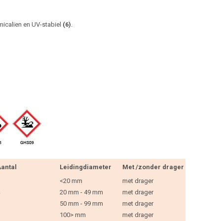
micalïen en UV-stabiel
(6)
.
antal
Leidingdiameter
Met /zonder drager
<20 mm
met drager
20 mm - 49 mm
met drager
50 mm - 99 mm
met drager
100> mm
met drager