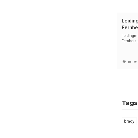
Leidin
Fernhei
Duits |
Leidingm
Fernheizu
met tekst 
Tags
brady