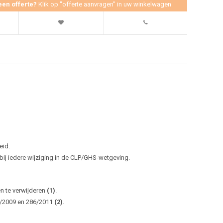
een offerte?
Klik op "offerte aanvragen" in uw winkelwagen
eid.
j iedere wijziging in de CLP/GHS-wetgeving.
en te verwijderen
(1)
.
0/2009 en 286/2011
(2)
.