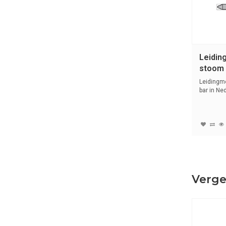
Leidin
stoom 3
Nederl
Leidingm
bar in Ne
s...
Verge