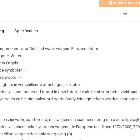
Liever eerst 
ng
Specificaties
ingmerkers voor Distilled water volgens Europese Norm.
gorie: Water
 in Engels.
de symbolen:
-
aalwoord:
-
ijgbaar in verschillende afmetingen, zie tabel.
zien van contrasterend boord in dezelfde kleur als tekst voor beter zichtbaarh
ymbolen en het signaalwoord op de Brady-leidingmerkers worden aangepast bi
ijlen zijn voorgeperforeerd, m.a.w. geen schaar meer nodig om overtollige pijl
zien van chemische symbolen volgens de Europese richtlijnen 1272/2008, 79
rstelling volgens de lokale wetgeving
(3)
.