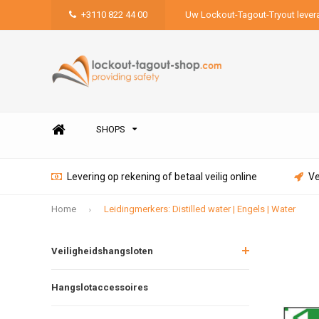
+3110 822 44 00
Uw Lockout-Tagout-Tryout lever
SHOPS
Levering op rekening of betaal veilig online
Ve
Home
Leidingmerkers: Distilled water | Engels | Water
Veiligheidshangsloten
Hangslotaccessoires