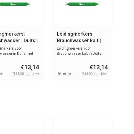
ingmerkers:
Leidingmerkers:
hwasser | Duits |
Brauchwasser kalt |
r
Duits | Water
gmerkers voor
Leidingmerkers voor
wasser in Duits met
Brauchwasser kalt in Duits
n symbo...
met tekst en ...
€13,14
€13,14
(€15,90 Incl. btw)
(€15,90 Incl. btw)