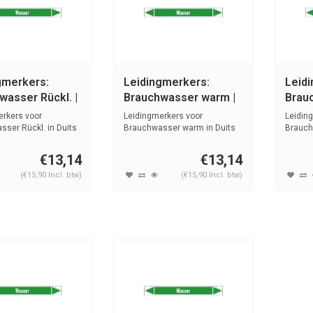
gmerkers:
Leidingmerkers:
Leid
wasser Rückl. |
Brauchwasser warm |
Brau
 Water
Duits | Water
| Dui
erkers voor
Leidingmerkers voor
Leidin
ser Rückl. in Duits
Brauchwasser warm in Duits
Brauch
...
met tekst en...
met teks
€13,14
€13,14
(€15,90 Incl. btw)
(€15,90 Incl. btw)