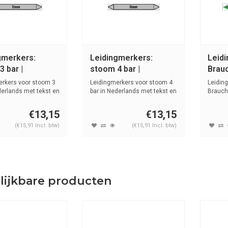
gmerkers:
Leidingmerkers:
Leid
 bar |
stoom 4 bar |
Brauc
ands | Stoom
Nederlands | Stoom
Wate
erkers voor stoom 3
Leidingmerkers voor stoom 4
Leidin
derlands met tekst en
bar in Nederlands met tekst en
Brauch
s...
tekst e
€13,15
€13,15
(€15,91 Incl. btw)
(€15,91 Incl. btw)
lijkbare producten