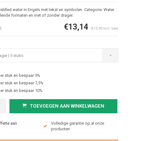
stilled water in Engels met tekst en symbolen. Categorie: Water.
llende formaten en met of zonder drager.
€13,14
5
(€15,90 Incl. btw)
ger | 5 stuks
er stuk en bespaar 5%
Afbeelding vergroten
er stuk en bespaar 7,5%
er stuk en bespaar 10%
TOEVOEGEN AAN WINKELWAGEN
fferte aan
Volledige garantie op al onze
producten