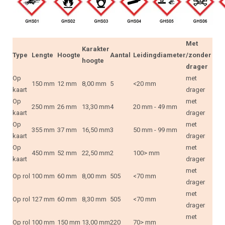
Met
Karakter
Type
Lengte
Hoogte
Aantal
Leidingdiameter
/zonder
hoogte
drager
Op
met
150 mm
12 mm
8,00 mm
5
<20 mm
kaart
drager
Op
met
250 mm
26 mm
13,30 mm
4
20 mm - 49 mm
kaart
drager
Op
met
355 mm
37 mm
16,50 mm
3
50 mm - 99 mm
kaart
drager
Op
met
450 mm
52 mm
22,50 mm
2
100> mm
kaart
drager
met
Op rol
100 mm
60 mm
8,00 mm
505
<70 mm
drager
met
Op rol
127 mm
60 mm
8,30 mm
505
<70 mm
drager
met
Op rol
100 mm
150 mm
13,00 mm
220
70> mm