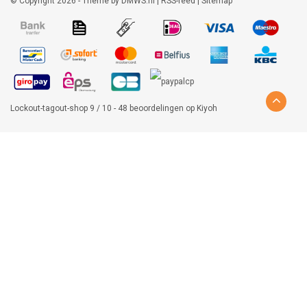
© Copyright 2026 - Theme by
DMWS.nl
|
RSS-feed
|
Sitemap
Lockout-tagout-shop
9
/
10
-
48
beoordelingen op
Kiyoh