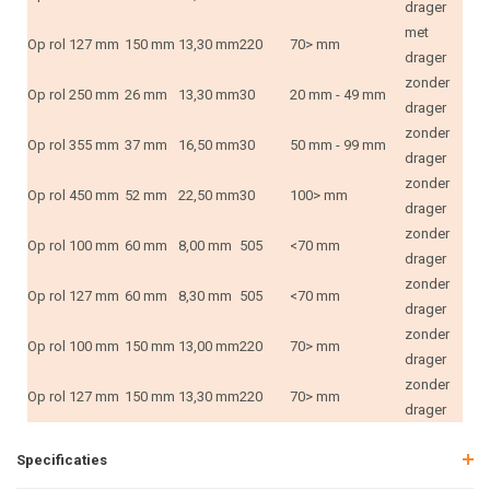
drager
met
Op rol
127 mm
150 mm
13,30 mm
220
70> mm
drager
zonder
Op rol
250 mm
26 mm
13,30 mm
30
20 mm - 49 mm
drager
zonder
Op rol
355 mm
37 mm
16,50 mm
30
50 mm - 99 mm
drager
zonder
Op rol
450 mm
52 mm
22,50 mm
30
100> mm
drager
zonder
Op rol
100 mm
60 mm
8,00 mm
505
<70 mm
drager
zonder
Op rol
127 mm
60 mm
8,30 mm
505
<70 mm
drager
zonder
Op rol
100 mm
150 mm
13,00 mm
220
70> mm
drager
zonder
Op rol
127 mm
150 mm
13,30 mm
220
70> mm
drager
Specificaties