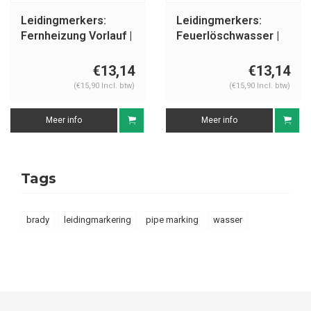
Leidingmerkers:
Leidingmerkers:
Fernheizung Vorlauf |
Feuerlöschwasser |
Duits | Water
Duits | Water
€13,14
€13,14
(€15,90 Incl. btw)
(€15,90 Incl. btw)
Meer info
Meer info
Tags
brady
leidingmarkering
pipe marking
wasser