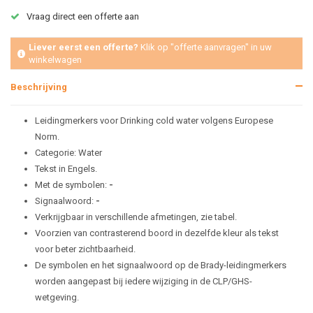
Vraag direct een offerte aan
Liever eerst een offerte?
Klik op "offerte aanvragen" in uw
winkelwagen
Beschrijving
Leidingmerkers voor Drinking cold water volgens Europese
Norm.
Categorie: Water
Tekst in Engels.
Met de symbolen:
-
Signaalwoord:
-
Verkrijgbaar in verschillende afmetingen, zie tabel.
Voorzien van contrasterend boord in dezelfde kleur als tekst
voor beter zichtbaarheid.
De symbolen en het signaalwoord op de Brady-leidingmerkers
worden aangepast bij iedere wijziging in de CLP/GHS-
wetgeving.