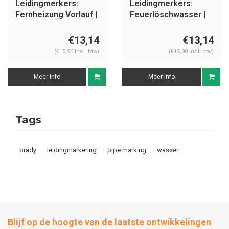
Leidingmerkers:
Leidingmerkers:
Fernheizung Vorlauf |
Feuerlöschwasser |
Duits | Water
Duits | Water
€13,14
€13,14
(€15,90 Incl. btw)
(€15,90 Incl. btw)
Meer info
Meer info
Tags
brady
leidingmarkering
pipe marking
wasser
Blijf op de hoogte van de laatste ontwikkelingen