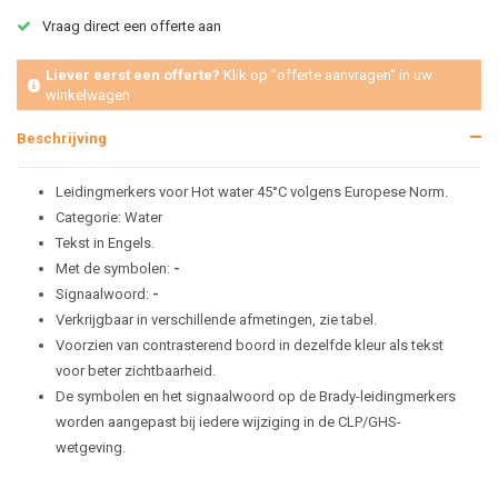
Vraag direct een offerte aan
Liever eerst een offerte?
Klik op "offerte aanvragen" in uw
winkelwagen
Beschrijving
Leidingmerkers voor Hot water 45°C volgens Europese Norm.
Categorie: Water
Tekst in Engels.
Met de symbolen:
-
Signaalwoord:
-
Verkrijgbaar in verschillende afmetingen, zie tabel.
Voorzien van contrasterend boord in dezelfde kleur als tekst
voor beter zichtbaarheid.
De symbolen en het signaalwoord op de Brady-leidingmerkers
worden aangepast bij iedere wijziging in de CLP/GHS-
wetgeving.