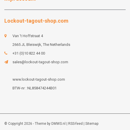
Lockout-tagout-shop.com
Van 't Hoffstraat 4
2665 JL Bleiswijk, The Netherlands
+31 (0)10 822 44 00
sales@lockout-tagout-shop.com
www.lockout-tagout-shop.com
BTW-nr : NL858474244B01
© Copyright 2026 - Theme by
DMWS.nl
|
RSS-feed
|
Sitemap