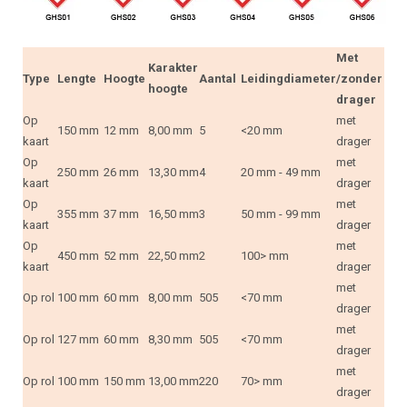
Met
Karakter
Type
Lengte
Hoogte
Aantal
Leidingdiameter
/zonder
hoogte
drager
Op
met
150 mm
12 mm
8,00 mm
5
<20 mm
kaart
drager
Op
met
250 mm
26 mm
13,30 mm
4
20 mm - 49 mm
kaart
drager
Op
met
355 mm
37 mm
16,50 mm
3
50 mm - 99 mm
kaart
drager
Op
met
450 mm
52 mm
22,50 mm
2
100> mm
kaart
drager
met
Op rol
100 mm
60 mm
8,00 mm
505
<70 mm
drager
met
Op rol
127 mm
60 mm
8,30 mm
505
<70 mm
drager
met
Op rol
100 mm
150 mm
13,00 mm
220
70> mm
drager