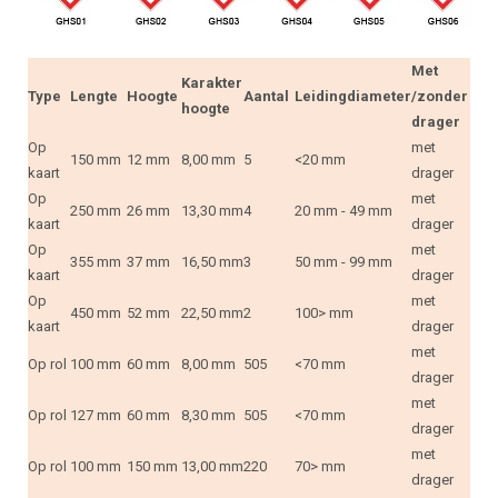
Met
Karakter
Type
Lengte
Hoogte
Aantal
Leidingdiameter
/zonder
hoogte
drager
Op
met
150 mm
12 mm
8,00 mm
5
<20 mm
kaart
drager
Op
met
250 mm
26 mm
13,30 mm
4
20 mm - 49 mm
kaart
drager
Op
met
355 mm
37 mm
16,50 mm
3
50 mm - 99 mm
kaart
drager
Op
met
450 mm
52 mm
22,50 mm
2
100> mm
kaart
drager
met
Op rol
100 mm
60 mm
8,00 mm
505
<70 mm
drager
met
Op rol
127 mm
60 mm
8,30 mm
505
<70 mm
drager
met
Op rol
100 mm
150 mm
13,00 mm
220
70> mm
drager