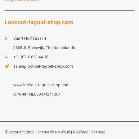
Lockout-tagout-shop.com
Van 't Hoffstraat 4
2665 JL Bleiswijk, The Netherlands
+31 (0)10 822 44 00
sales@lockout-tagout-shop.com
www.lockout-tagout-shop.com
BTW-nr : NL858474244B01
© Copyright 2026 - Theme by
DMWS.nl
|
RSS-feed
|
Sitemap