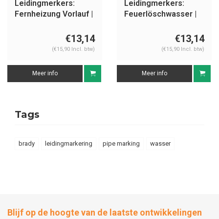
Leidingmerkers:
Leidingmerkers:
Fernheizung Vorlauf |
Feuerlöschwasser |
Duits | Water
Duits | Water
€13,14
€13,14
(€15,90 Incl. btw)
(€15,90 Incl. btw)
Meer info
Meer info
Tags
brady
leidingmarkering
pipe marking
wasser
Blijf op de hoogte van de laatste ontwikkelingen