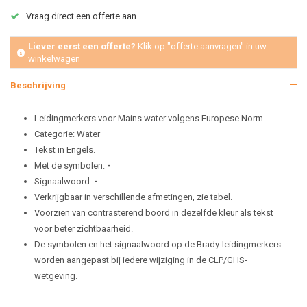
Vraag direct een offerte aan
Liever eerst een offerte?
Klik op "offerte aanvragen" in uw
winkelwagen
Beschrijving
Leidingmerkers voor Mains water volgens Europese Norm.
Categorie: Water
Tekst in Engels.
Met de symbolen:
-
Signaalwoord:
-
Verkrijgbaar in verschillende afmetingen, zie tabel.
Voorzien van contrasterend boord in dezelfde kleur als tekst
voor beter zichtbaarheid.
De symbolen en het signaalwoord op de Brady-leidingmerkers
worden aangepast bij iedere wijziging in de CLP/GHS-
wetgeving.