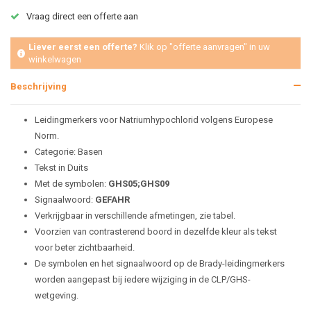
Vraag direct een offerte aan
Liever eerst een offerte?
Klik op "offerte aanvragen" in uw
winkelwagen
Beschrijving
Leidingmerkers voor Natriumhypochlorid volgens Europese
Norm.
Categorie: Basen
Tekst in Duits
Met de symbolen:
GHS05;GHS09
Signaalwoord:
GEFAHR
Verkrijgbaar in verschillende afmetingen, zie tabel.
Voorzien van contrasterend boord in dezelfde kleur als tekst
voor beter zichtbaarheid.
De symbolen en het signaalwoord op de Brady-leidingmerkers
worden aangepast bij iedere wijziging in de CLP/GHS-
wetgeving.