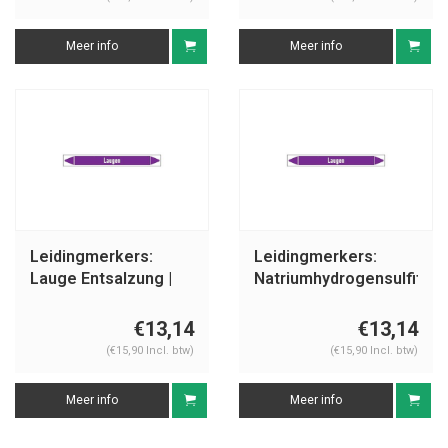
Meer info
Meer info
Leidingmerkers:
Leidingmerkers:
Lauge Entsalzung |
Natriumhydrogensulfit
Duits | Basen
| Duits | Basen
€13,14
€13,14
(€15,90 Incl. btw)
(€15,90 Incl. btw)
Meer info
Meer info