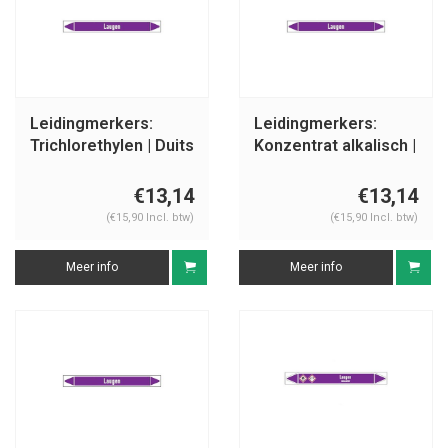
Leidingmerkers:
Leidingmerkers:
Trichlorethylen | Duits
Konzentrat alkalisch |
| Basen
Duits | Basen
€13,14
€13,14
(€15,90 Incl. btw)
(€15,90 Incl. btw)
Meer info
Meer info