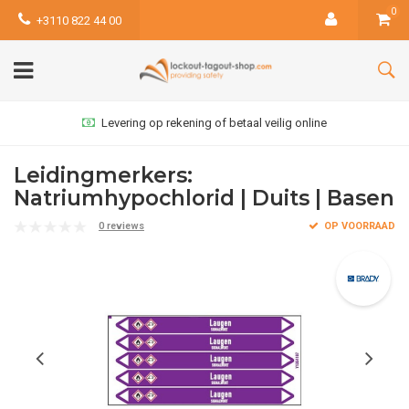
0
+3110 822 44 00
Levering op rekening of betaal veilig online
Leidingmerkers:
Natriumhypochlorid | Duits | Basen
0 reviews
OP VOORRAAD