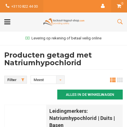
0
+3110 822 44 00
Levering op rekening of betaal veilig online
Producten getagd met
Natriumhypochlorid
Filter
Meest
bekeken
ALLES IN DE WINKELWAGEN
Leidingmerkers:
Natriumhypochlorid | Duits |
Basen