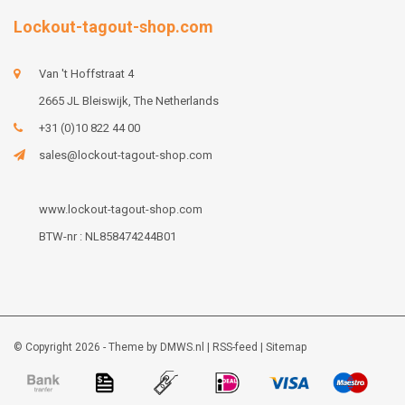
Lockout-tagout-shop.com
Van 't Hoffstraat 4
2665 JL Bleiswijk, The Netherlands
+31 (0)10 822 44 00
sales@lockout-tagout-shop.com
www.lockout-tagout-shop.com
BTW-nr : NL858474244B01
© Copyright 2026 - Theme by
DMWS.nl
|
RSS-feed
|
Sitemap