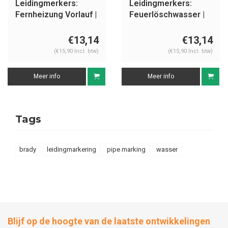
Leidingmerkers:
Leidingmerkers:
Fernheizung Vorlauf |
Feuerlöschwasser |
Duits | Water
Duits | Water
€13,14
€13,14
(€15,90 Incl. btw)
(€15,90 Incl. btw)
Meer info
Meer info
Tags
brady
leidingmarkering
pipe marking
wasser
Blijf op de hoogte van de laatste ontwikkelingen