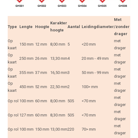
Met
Karakter
Type
Lengte
Hoogte
Aantal
Leidingdiameter
/zonder
hoogte
drager
Op
met
150 mm
12 mm
8,00 mm
5
<20 mm
kaart
drager
Op
met
250 mm
26 mm
13,30 mm
4
20 mm - 49 mm
kaart
drager
Op
met
355 mm
37 mm
16,50 mm
3
50 mm - 99 mm
kaart
drager
Op
met
450 mm
52 mm
22,50 mm
2
100> mm
kaart
drager
met
Op rol
100 mm
60 mm
8,00 mm
505
<70 mm
drager
met
Op rol
127 mm
60 mm
8,30 mm
505
<70 mm
drager
met
Op rol
100 mm
150 mm
13,00 mm
220
70> mm
drager