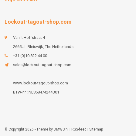
Lockout-tagout-shop.com
Van 't Hoffstraat 4
2665 JL Bleiswijk, The Netherlands
+31 (0)10 822 44 00
sales@lockout-tagout-shop.com
www.lockout-tagout-shop.com
BTW-nr : NL858474244B01
© Copyright 2026 - Theme by
DMWS.nl
|
RSS-feed
|
Sitemap