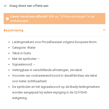
Vraag direct een offerte aan
Liever eerst een offerte?
Klik op "offerte aanvragen" in uw
winkelwagen
Beschrijving
Leidingmerkers voor Prozeßwasser volgens Europese Norm.
Categorie: Water
Tekst in Duits
Met de symbolen:
-
Signaalwoord:
-
Verkrijgbaar in verschillende afmetingen, zie tabel.
Voorzien van contrasterend boord in dezelfde kleur als tekst
voor beter zichtbaarheid.
De symbolen en het signaalwoord op de Brady-leidingmerkers
worden aangepast bij iedere wijziging in de CLP/GHS-
wetgeving.