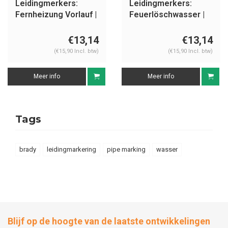
Leidingmerkers:
Leidingmerkers:
Fernheizung Vorlauf |
Feuerlöschwasser |
Duits | Water
Duits | Water
€13,14
€13,14
(€15,90 Incl. btw)
(€15,90 Incl. btw)
Meer info
Meer info
Tags
brady
leidingmarkering
pipe marking
wasser
Blijf op de hoogte van de laatste ontwikkelingen