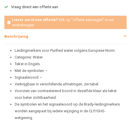
Vraag direct een offerte aan
Liever eerst een offerte?
Klik op "offerte aanvragen" in uw
winkelwagen
Beschrijving
Leidingmerkers voor Purified water volgens Europese Norm.
Categorie: Water
Tekst in Engels.
Met de symbolen:
-
Signaalwoord:
-
Verkrijgbaar in verschillende afmetingen, zie tabel.
Voorzien van contrasterend boord in dezelfde kleur als tekst
voor beter zichtbaarheid.
De symbolen en het signaalwoord op de Brady-leidingmerkers
worden aangepast bij iedere wijziging in de CLP/GHS-
wetgeving.