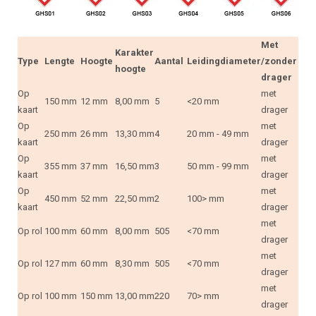
Met
Karakter
Type
Lengte
Hoogte
Aantal
Leidingdiameter
/zonder
hoogte
drager
Op
met
150 mm
12 mm
8,00 mm
5
<20 mm
kaart
drager
Op
met
250 mm
26 mm
13,30 mm
4
20 mm - 49 mm
kaart
drager
Op
met
355 mm
37 mm
16,50 mm
3
50 mm - 99 mm
kaart
drager
Op
met
450 mm
52 mm
22,50 mm
2
100> mm
kaart
drager
met
Op rol
100 mm
60 mm
8,00 mm
505
<70 mm
drager
met
Op rol
127 mm
60 mm
8,30 mm
505
<70 mm
drager
met
Op rol
100 mm
150 mm
13,00 mm
220
70> mm
drager