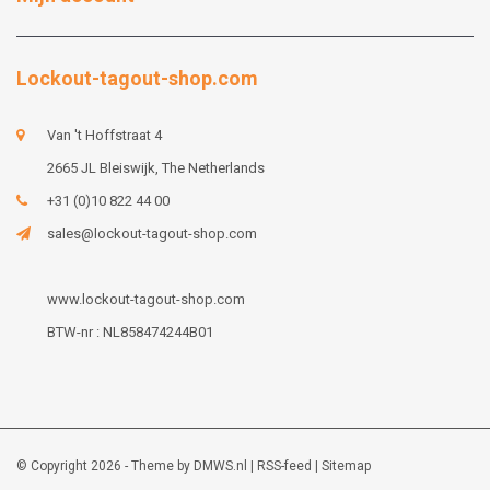
Lockout-tagout-shop.com
Van 't Hoffstraat 4
2665 JL Bleiswijk, The Netherlands
+31 (0)10 822 44 00
sales@lockout-tagout-shop.com
www.lockout-tagout-shop.com
BTW-nr : NL858474244B01
© Copyright 2026 - Theme by
DMWS.nl
|
RSS-feed
|
Sitemap