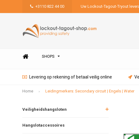
+3110 822 44 00
Uw Lockout-Tagout-Tryout lever
SHOPS
Levering op rekening of betaal veilig online
Ve
Home
Leidingmerkers: Secondary circuit | Engels | Water
Veiligheidshangsloten
Hangslotaccessoires