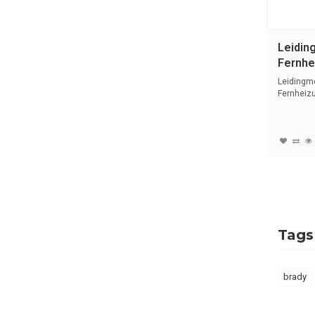
Leidin
Fernhei
Duits |
Leidingm
Fernheizu
met tekst 
Tags
brady