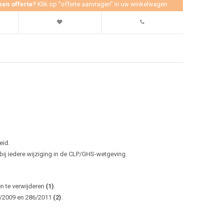
een offerte?
Klik op "offerte aanvragen" in uw winkelwagen
eid.
j iedere wijziging in de CLP/GHS-wetgeving.
en te verwijderen
(1)
.
0/2009 en 286/2011
(2)
.