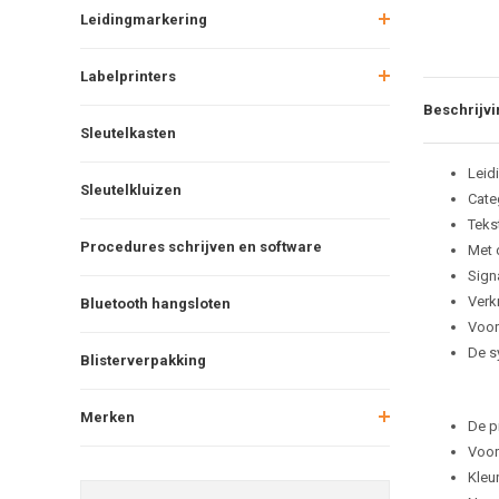
Leidingmarkering
Labelprinters
Beschrijvi
Sleutelkasten
Leid
Sleutelkluizen
Cate
Tekst
Procedures schrijven en software
Met 
Sign
Verkr
Bluetooth hangsloten
Voor
De s
Blisterverpakking
Merken
De p
Voor
Kleu