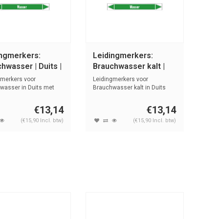
ingmerkers:
Leidingmerkers:
hwasser | Duits |
Brauchwasser kalt |
r
Duits | Water
gmerkers voor
Leidingmerkers voor
wasser in Duits met
Brauchwasser kalt in Duits
n symbo...
met tekst en ...
€13,14
€13,14
(€15,90 Incl. btw)
(€15,90 Incl. btw)