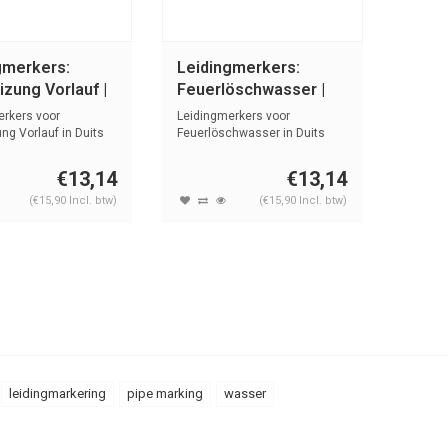
gmerkers:
Leidingmerkers:
zung Vorlauf |
Feuerlöschwasser |
 Water
Duits | Water
erkers voor
Leidingmerkers voor
ng Vorlauf in Duits
Feuerlöschwasser in Duits
e...
met tekst en ...
€13,14
€13,14
(€15,90 Incl. btw)
(€15,90 Incl. btw)
leidingmarkering
pipe marking
wasser