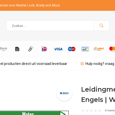
ancier voor Master Lock, Brady and Abus
el producten direct uit voorraad leverbaar
Hulp nodig? vraag 
Leidingmer
Engels | 
0 revie