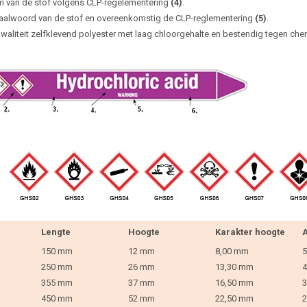
 van de stof volgens CLP-regelementering
(4)
.
aalwoord van de stof en overeenkomstig de CLP-reglementering
(5)
.
waliteit zelfklevend polyester met laag chloorgehalte en bestendig tegen che
Lengte
Hoogte
Karakter hoogte
A
150 mm
12 mm
8,00 mm
5
250 mm
26 mm
13,30 mm
4
355 mm
37 mm
16,50 mm
3
450 mm
52 mm
22,50 mm
2