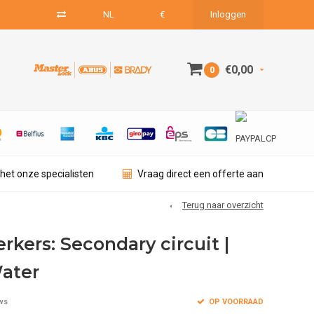
NL
€
Inloggen
€0,00
0
het onze specialisten
Vraag direct een offerte aan
Terug naar overzicht
kers: Secondary circuit |
Water
OP VOORRAAD
ws