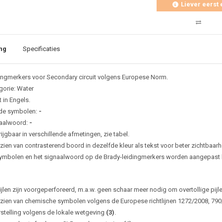
Liever eerst 
ng
Specificaties
ingmerkers voor Secondary circuit volgens Europese Norm.
gorie: Water
 in Engels.
de symbolen:
-
aalwoord:
-
ijgbaar in verschillende afmetingen, zie tabel.
zien van contrasterend boord in dezelfde kleur als tekst voor beter zichtbaarh
ymbolen en het signaalwoord op de Brady-leidingmerkers worden aangepast bi
ijlen zijn voorgeperforeerd, m.a.w. geen schaar meer nodig om overtollige pijl
zien van chemische symbolen volgens de Europese richtlijnen 1272/2008, 79
rstelling volgens de lokale wetgeving
(3)
.