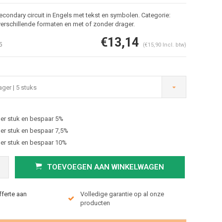
condary circuit in Engels met tekst en symbolen. Categorie:
verschillende formaten en met of zonder drager.
€13,14
5
(€15,90 Incl. btw)
ger | 5 stuks
er stuk en bespaar 5%
Afbeelding vergroten
er stuk en bespaar 7,5%
er stuk en bespaar 10%
TOEVOEGEN AAN WINKELWAGEN
fferte aan
Volledige garantie op al onze
producten