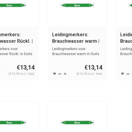
gmerkers:
Leidingmerkers:
Leid
wasser Rückl. |
Brauchwasser warm |
Brau
 Water
Duits | Water
| Dui
erkers voor
Leidingmerkers voor
Leidin
ser Rückl. in Duits
Brauchwasser warm in Duits
Brauch
...
met tekst en...
met teks
€13,14
€13,14
(€15,90 Incl. btw)
(€15,90 Incl. btw)