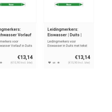
ingmerkers:
Leidingmerkers:
chwasser Vorlauf
Eiswasser | Duits |
ts | Water
Water
gmerkers voor
Leidingmerkers voor
wasser Vorlauf in Duits
Eiswasser in Duits met tekst
t ...
en symbolen...
€13,14
€13,14
(€15,90 Incl. btw)
(€15,90 Incl. btw)