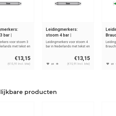
gmerkers:
Leidingmerkers:
Leid
 bar |
stoom 4 bar |
Brauc
ands | Stoom
Nederlands | Stoom
Wate
erkers voor stoom 3
Leidingmerkers voor stoom 4
Leidin
derlands met tekst en
bar in Nederlands met tekst en
Brauch
s...
tekst e
€13,15
€13,15
(€15,91 Incl. btw)
(€15,91 Incl. btw)
lijkbare producten