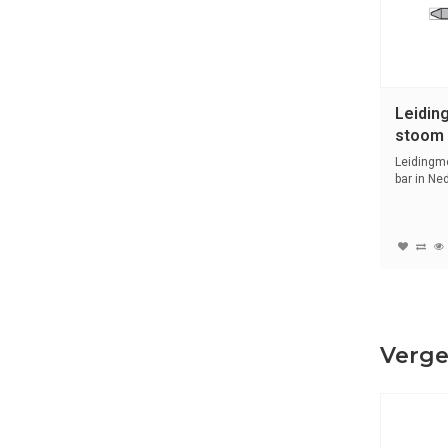
Leidin
stoom 3
Nederl
Leidingm
bar in Ne
s...
Verge