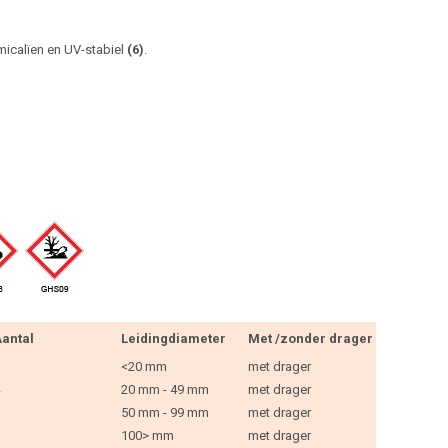
micalïen en UV-stabiel
(6)
.
antal
Leidingdiameter
Met /zonder drager
<20 mm
met drager
20 mm - 49 mm
met drager
50 mm - 99 mm
met drager
100> mm
met drager