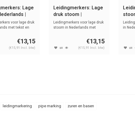
gmerkers: Lage
Leidingmerkers: Lage
Leid
Nederlands |
druk stoom |
stoom
Nederlands | Stoom
Stoo
rkers voor lage druk
Leidingmerkers voor lage druk
Leidin
ands met tekst en
stoom in Nederlands met
in Ned
tekst ...
symb...
€13,15
€13,15
(€15,91 Incl. btw)
(€15,91 Incl. btw)
leidingmarkering
pipe marking
zuren en basen