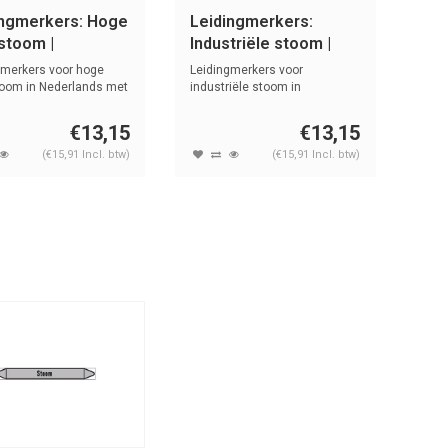
ingmerkers: Hoge
Leidingmerkers:
stoom |
Industriële stoom |
rlands | Stoom
Nederlands | Stoom
gmerkers voor hoge
Leidingmerkers voor
toom in Nederlands met
industriële stoom in
Nederlands met tek...
€13,15
€13,15
(€15,91 Incl. btw)
(€15,91 Incl. btw)