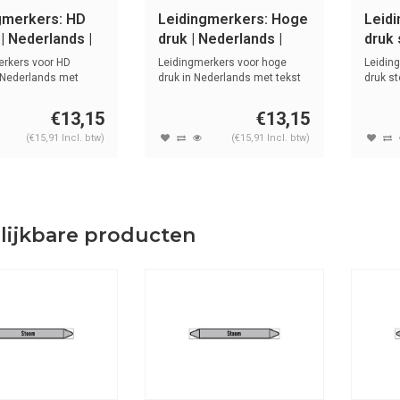
gmerkers: HD
Leidingmerkers: Hoge
Leid
| Nederlands |
druk | Nederlands |
druk 
Stoom
Nede
erkers voor HD
Leidingmerkers voor hoge
Leidin
 Nederlands met
druk in Nederlands met tekst
druk s
symb...
en sym...
tekst ...
€13,15
€13,15
(€15,91 Incl. btw)
(€15,91 Incl. btw)
lijkbare producten