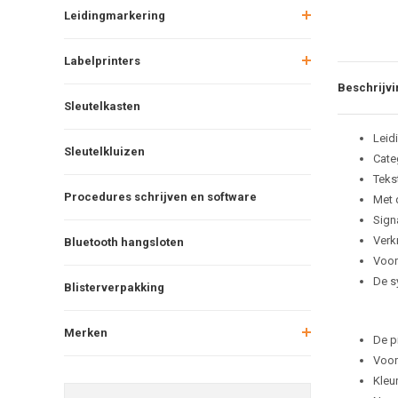
Leidingmarkering
Labelprinters
Beschrijvi
Sleutelkasten
Leid
Sleutelkluizen
Cate
Teks
Procedures schrijven en software
Met 
Sign
Verkr
Bluetooth hangsloten
Voor
De s
Blisterverpakking
Merken
De p
Voor
Kleu