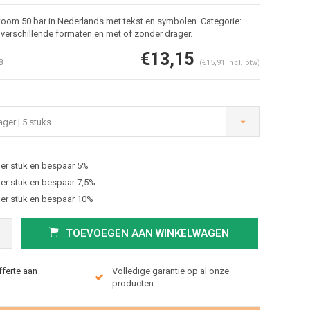
toom 50 bar in Nederlands met tekst en symbolen. Categorie:
verschillende formaten en met of zonder drager.
€13,15
8
(€15,91 Incl. btw)
ger | 5 stuks
er stuk en bespaar 5%
Afbeelding vergroten
er stuk en bespaar 7,5%
er stuk en bespaar 10%
TOEVOEGEN AAN WINKELWAGEN
fferte aan
Volledige garantie op al onze
producten