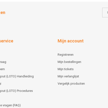
gen
service
Mijn account
Registreren
vraag
Mijn bestellingen
teem
Mijn tickets
gout (LOTO) Handleiding
Mijn verlanglijst
i
Vergelijk producten
gout (LOTO) Procedures
e vragen (FAQ)