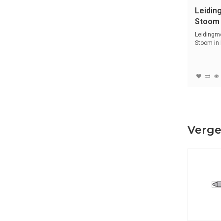
Leidin
Stoom 
Stoom
Leidingm
Stoom in
tekst en 
Verge