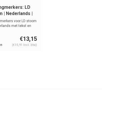
ingmerkers: LD
 | Nederlands |
m
gmerkers voor LD stoom
erlands met tekst en
€13,15
(€15,91 Incl. btw)