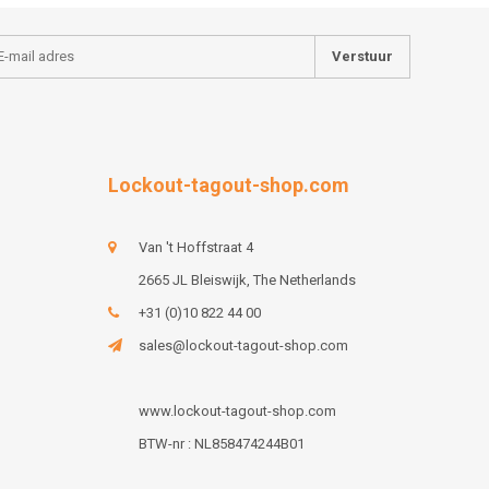
Verstuur
Lockout-tagout-shop.com
Van 't Hoffstraat 4
2665 JL Bleiswijk, The Netherlands
+31 (0)10 822 44 00
sales@lockout-tagout-shop.com
www.lockout-tagout-shop.com
BTW-nr : NL858474244B01