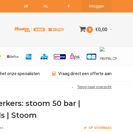
NL
€
Inloggen
€0,00
0
het onze specialisten
Vraag direct een offerte aan
Terug naar overzicht
rkers: stoom 50 bar |
s | Stoom
OP VOORRAAD
ws