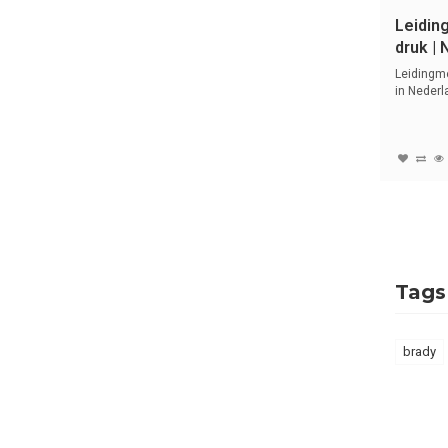
Leidin
druk | 
Stoom
Leidingme
in Nederl
sym...
Tags
brady