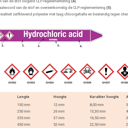
 van de stof volgens CLP-regelementering
(4)
.
aalwoord van de stof en overeenkomstig de CLP-reglementering
(5)
.
waliteit zelfklevend polyester met laag chloorgehalte en bestendig tegen che
Lengte
Hoogte
Karakter hoogte
A
150 mm
12 mm
8,00 mm
5
250 mm
26 mm
13,30 mm
4
355 mm
37 mm
16,50 mm
3
450 mm
52 mm
22,50 mm
2