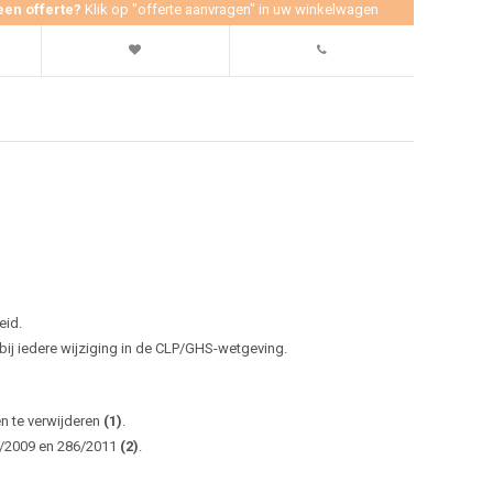
een offerte?
Klik op "offerte aanvragen" in uw winkelwagen
eid.
j iedere wijziging in de CLP/GHS-wetgeving.
en te verwijderen
(1)
.
0/2009 en 286/2011
(2)
.