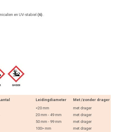
micalïen en UV-stabiel
(6)
.
antal
Leidingdiameter
Met /zonder drager
<20 mm
met drager
20 mm - 49 mm
met drager
50 mm - 99 mm
met drager
100> mm
met drager