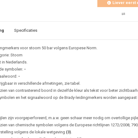
Liever eerst 
ng
Specificaties
ingmerkers voor stoom 50 bar volgens Europese Norm.
gorie: Stoom
t in Nederlands.
de symbolen:
-
aalwoord:
-
ijgbaar in verschillende afmetingen, zie tabel.
zien van contrasterend boord in dezelfde kleur als tekst voor beter zichtbaarh
ymbolen en het signaalwoord op de Brady-leidingmerkers worden aangepast bi
ijlen zijn voorgeperforeerd, m.a.w. geen schaar meer nodig om overtollige pijl
zien van chemische symbolen volgens de Europese richtlijnen 1272/2008, 79
rstelling volgens de lokale wetgeving
(3)
.