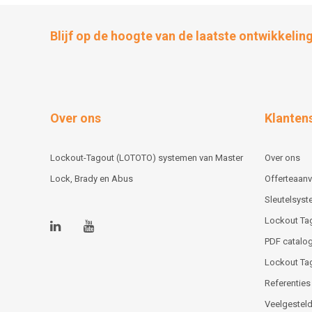
Blijf op de hoogte van de laatste ontwikkelin
Over ons
Klanten
Lockout-Tagout (LOTOTO) systemen van Master
Over ons
Lock, Brady en Abus
Offerteaan
Sleutelsys
Lockout Ta
PDF catalog
Lockout Ta
Referenties
Veelgesteld