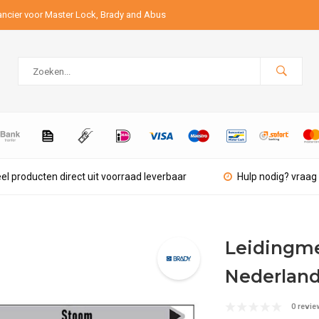
ancier voor Master Lock, Brady and Abus
el producten direct uit voorraad leverbaar
Hulp nodig? vraag 
Leidingme
Nederland
0 revie