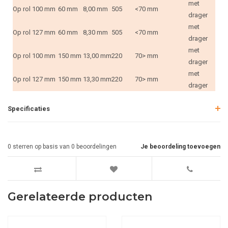
met
Op rol
100 mm
60 mm
8,00 mm
505
<70 mm
drager
met
Op rol
127 mm
60 mm
8,30 mm
505
<70 mm
drager
met
Op rol
100 mm
150 mm
13,00 mm
220
70> mm
drager
met
Op rol
127 mm
150 mm
13,30 mm
220
70> mm
drager
Specificaties
0
sterren op basis van
0
beoordelingen
Je beoordeling toevoegen
Gerelateerde producten