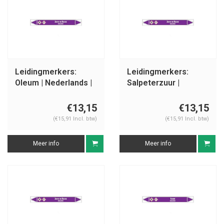
Leidingmerkers:
Leidingmerkers:
Oleum | Nederlands |
Salpeterzuur |
Zuren en basen
Nederlands | Zuren
en basen
€13,15
€13,15
(€15,91 Incl. btw)
(€15,91 Incl. btw)
Meer info
Meer info