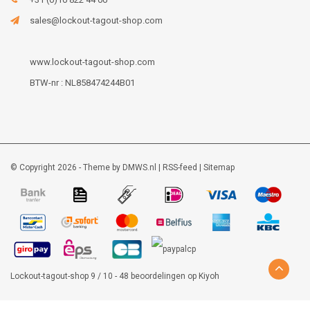
sales@lockout-tagout-shop.com
www.lockout-tagout-shop.com
BTW-nr : NL858474244B01
© Copyright 2026 - Theme by
DMWS.nl
|
RSS-feed
|
Sitemap
Lockout-tagout-shop
9
/
10
-
48
beoordelingen op
Kiyoh