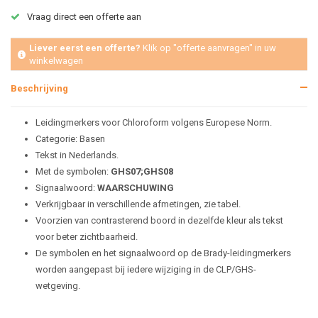
Vraag direct een offerte aan
Liever eerst een offerte?
Klik op "offerte aanvragen" in uw
winkelwagen
Beschrijving
Leidingmerkers voor Chloroform volgens Europese Norm.
Categorie: Basen
Tekst in Nederlands.
Met de symbolen:
GHS07;GHS08
Signaalwoord:
WAARSCHUWING
Verkrijgbaar in verschillende afmetingen, zie tabel.
Voorzien van contrasterend boord in dezelfde kleur als tekst
voor beter zichtbaarheid.
De symbolen en het signaalwoord op de Brady-leidingmerkers
worden aangepast bij iedere wijziging in de CLP/GHS-
wetgeving.