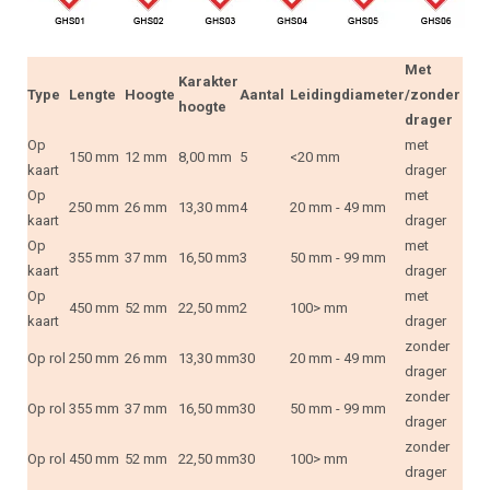
Met
Karakter
Type
Lengte
Hoogte
Aantal
Leidingdiameter
/zonder
hoogte
drager
Op
met
150 mm
12 mm
8,00 mm
5
<20 mm
kaart
drager
Op
met
250 mm
26 mm
13,30 mm
4
20 mm - 49 mm
kaart
drager
Op
met
355 mm
37 mm
16,50 mm
3
50 mm - 99 mm
kaart
drager
Op
met
450 mm
52 mm
22,50 mm
2
100> mm
kaart
drager
zonder
Op rol
250 mm
26 mm
13,30 mm
30
20 mm - 49 mm
drager
zonder
Op rol
355 mm
37 mm
16,50 mm
30
50 mm - 99 mm
drager
zonder
Op rol
450 mm
52 mm
22,50 mm
30
100> mm
drager