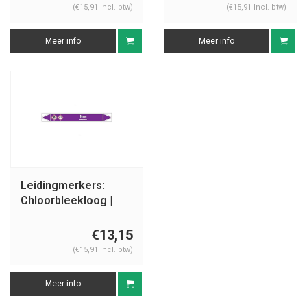
(€15,91 Incl. btw)
(€15,91 Incl. btw)
Meer info
Meer info
Leidingmerkers:
Chloorbleekloog |
Nederlands | Basen
€13,15
(€15,91 Incl. btw)
Meer info