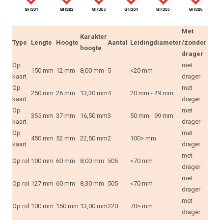
Met
Karakter
Type
Lengte
Hoogte
Aantal
Leidingdiameter
/zonder
hoogte
drager
Op
met
150 mm
12 mm
8,00 mm
5
<20 mm
kaart
drager
Op
met
250 mm
26 mm
13,30 mm
4
20 mm - 49 mm
kaart
drager
Op
met
355 mm
37 mm
16,50 mm
3
50 mm - 99 mm
kaart
drager
Op
met
450 mm
52 mm
22,50 mm
2
100> mm
kaart
drager
met
Op rol
100 mm
60 mm
8,00 mm
505
<70 mm
drager
met
Op rol
127 mm
60 mm
8,30 mm
505
<70 mm
drager
met
Op rol
100 mm
150 mm
13,00 mm
220
70> mm
drager