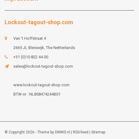
Lockout-tagout-shop.com
Van 't Hoffstraat 4
2665 JL Bleiswijk, The Netherlands
+31 (0)10 822 44 00
sales@lockout-tagout-shop.com
www.lockout-tagout-shop.com
BTW-nr : NL858474244B01
© Copyright 2026 - Theme by
DMWS.nl
|
RSS-feed
|
Sitemap