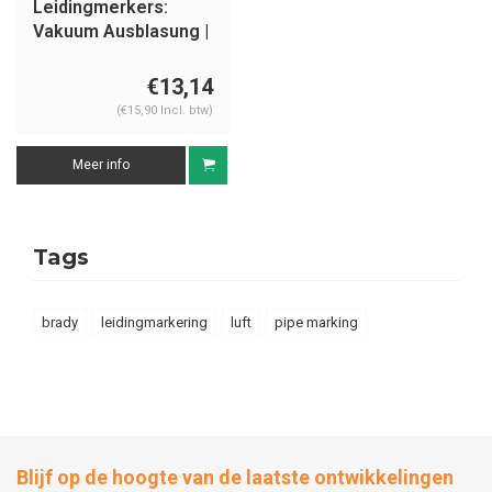
Leidingmerkers:
Vakuum Ausblasung |
Duits | Luft
€13,14
(€15,90 Incl. btw)
Meer info
Tags
brady
leidingmarkering
luft
pipe marking
Blijf op de hoogte van de laatste ontwikkelingen