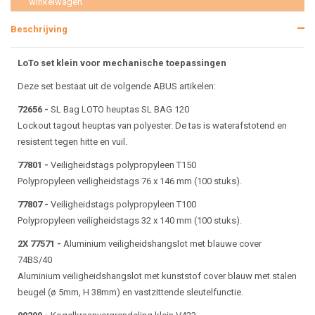
winkelwagen
Beschrijving
LoTo set klein voor mechanische toepassingen
Deze set bestaat uit de volgende ABUS artikelen:
72656 -
SL Bag LOTO heuptas SL BAG 120
Lockout tagout heuptas van polyester. De tas is waterafstotend en
resistent tegen hitte en vuil.
77801 -
Veiligheidstags polypropyleen T150
Polypropyleen veiligheidstags 76 x 146 mm (100 stuks).
77807 -
Veiligheidstags polypropyleen T100
Polypropyleen veiligheidstags 32 x 140 mm (100 stuks).
2X 77571 -
Aluminium veiligheidshangslot met blauwe cover
74BS/40
Aluminium veiligheidshangslot met kunststof cover blauw met stalen
beugel (ø 5mm, H 38mm) en vastzittende sleutelfunctie.