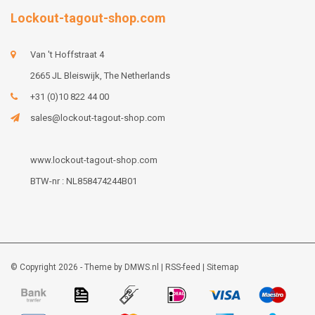
Lockout-tagout-shop.com
Van 't Hoffstraat 4
2665 JL Bleiswijk, The Netherlands
+31 (0)10 822 44 00
sales@lockout-tagout-shop.com
www.lockout-tagout-shop.com
BTW-nr : NL858474244B01
© Copyright 2026 - Theme by
DMWS.nl
|
RSS-feed
|
Sitemap