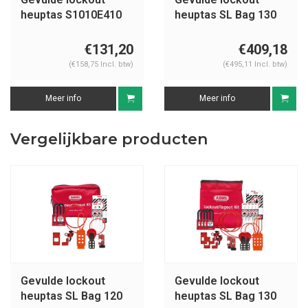
heuptas S1010E410
heuptas SL Bag 130
Mechanisch
€131,20
€409,18
(€158,75 Incl. btw)
(€495,11 Incl. btw)
Meer info
Meer info
Vergelijkbare producten
Gevulde lockout
Gevulde lockout
heuptas SL Bag 120
heuptas SL Bag 130