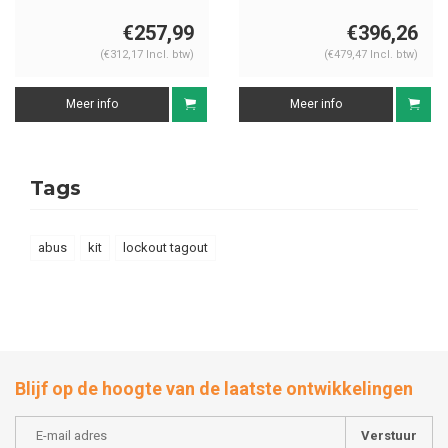
Elektrisch
Elektrisch
€257,99
€396,26
(€312,17 Incl. btw)
(€479,47 Incl. btw)
Meer info
Meer info
Tags
abus
kit
lockout tagout
Blijf op de hoogte van de laatste ontwikkelingen
Verstuur