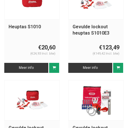
Heuptas S1010
Gevulde lockout
heuptas S1010E3
€20,60
€123,49
(€24,93 Incl. btw)
(€149,42 Incl. btw)
Meer info
Meer info
Gevulde lockout
Gevulde lockout