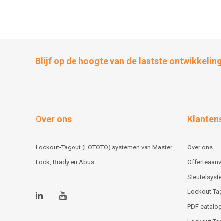
Blijf op de hoogte van de laatste ontwikkelin
Over ons
Klanten
Lockout-Tagout (LOTOTO) systemen van Master
Over ons
Lock, Brady en Abus
Offerteaan
Sleutelsys
Lockout Ta
PDF catalog