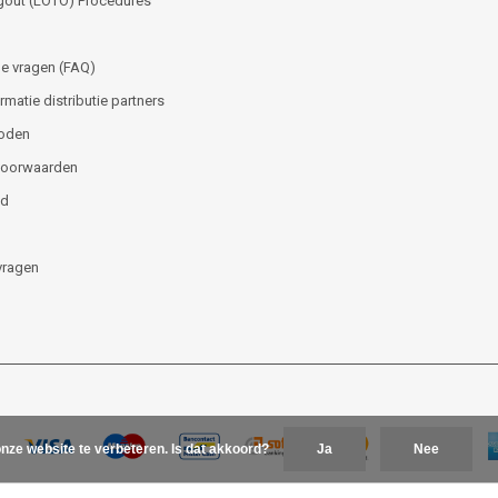
gout (LOTO) Procedures
e vragen (FAQ)
matie distributie partners
oden
voorwaarden
id
vragen
nze website te verbeteren. Is dat akkoord?
Ja
Nee