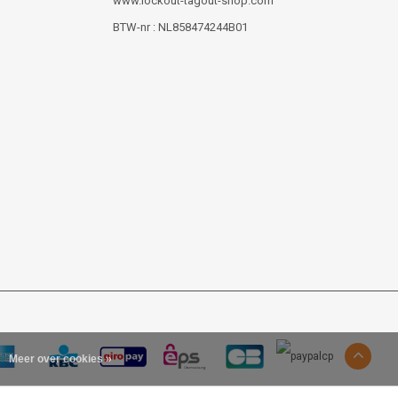
www.lockout-tagout-shop.com
BTW-nr : NL858474244B01
Meer over cookies »