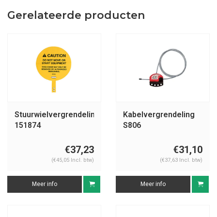
Gerelateerde producten
Stuurwielvergrendeling
Kabelvergrendeling
151874
S806
€37,23
€31,10
(€45,05 Incl. btw)
(€37,63 Incl. btw)
Meer info
Meer info