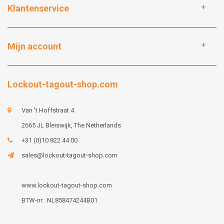
Klantenservice
Mijn account
Lockout-tagout-shop.com
Van 't Hoffstraat 4
2665 JL Bleiswijk, The Netherlands
+31 (0)10 822 44 00
sales@lockout-tagout-shop.com
www.lockout-tagout-shop.com
BTW-nr : NL858474244B01