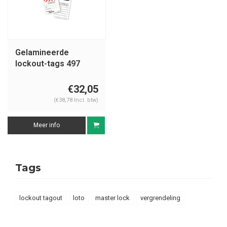
Gelamineerde
lockout-tags 497
€32,05
(€38,78 Incl. btw)
Meer info
Tags
lockout tagout
loto
master lock
vergrendeling