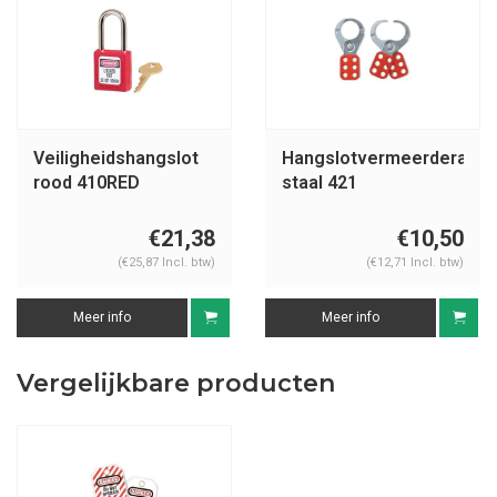
Veiligheidshangslot
Hangslotvermeerderaar
rood 410RED
staal 421
€21,38
€10,50
(€25,87 Incl. btw)
(€12,71 Incl. btw)
Meer info
Meer info
Vergelijkbare producten