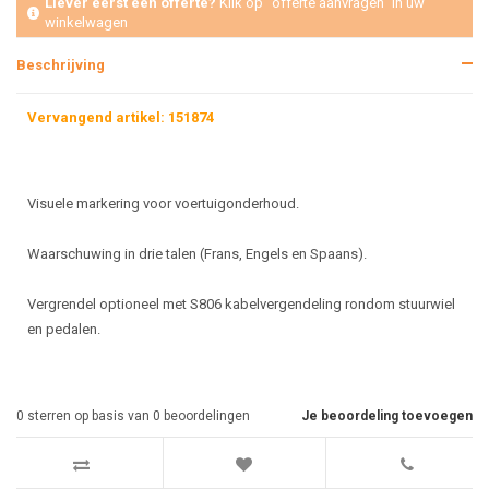
Liever eerst een offerte?
Klik op "offerte aanvragen" in uw
winkelwagen
Beschrijving
Vervangend artikel: 151874
Visuele markering voor voertuigonderhoud.
Waarschuwing in drie talen (Frans, Engels en Spaans).
Vergrendel optioneel met S806 kabelvergendeling rondom stuurwiel
en pedalen.
0
sterren op basis van
0
beoordelingen
Je beoordeling toevoegen