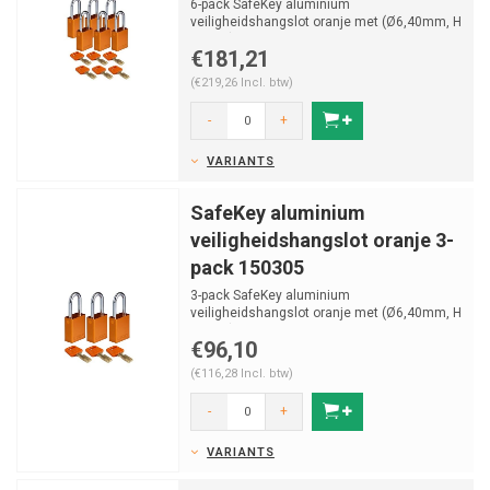
6-pack SafeKey aluminium
veiligheidshangslot oranje met (Ø6,40mm, H
38mm) gehard stalen beugel en v...
€181,21
(€219,26 Incl. btw)
-
+
VARIANTS
SafeKey aluminium
veiligheidshangslot oranje 3-
pack 150305
3-pack SafeKey aluminium
veiligheidshangslot oranje met (Ø6,40mm, H
38mm) gehard stalen beugel en v...
€96,10
(€116,28 Incl. btw)
-
+
VARIANTS