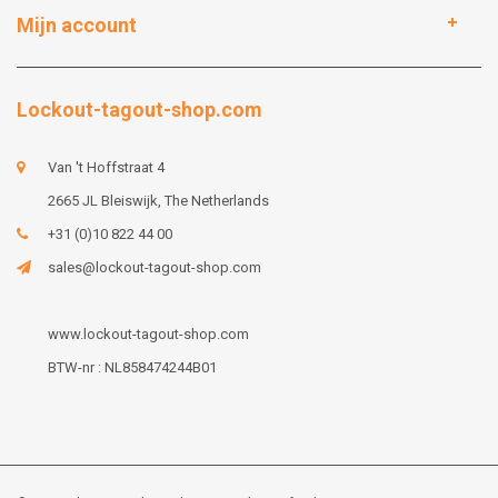
Mijn account
Lockout-tagout-shop.com
Van 't Hoffstraat 4
2665 JL Bleiswijk, The Netherlands
+31 (0)10 822 44 00
sales@lockout-tagout-shop.com
www.lockout-tagout-shop.com
BTW-nr : NL858474244B01