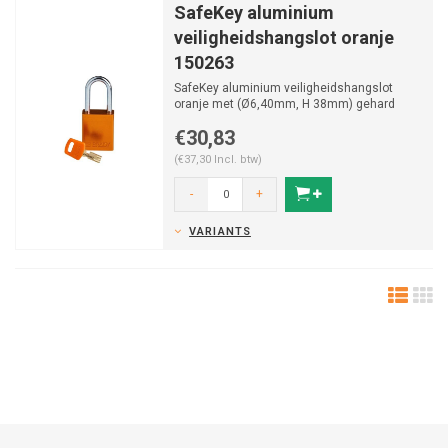
SafeKey aluminium
veiligheidshangslot oranje
150263
SafeKey aluminium veiligheidshangslot
oranje met (Ø6,40mm, H 38mm) gehard
stalen beugel en vastzitt...
€30,83
(€37,30 Incl. btw)
-
+
VARIANTS