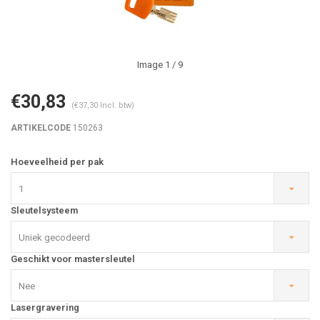
Image
1
/ 9
€30,83
(€37,30 Incl. btw)
ARTIKELCODE
150263
Hoeveelheid per pak
1
Sleutelsysteem
Uniek gecodeerd
Geschikt voor mastersleutel
Nee
Lasergravering