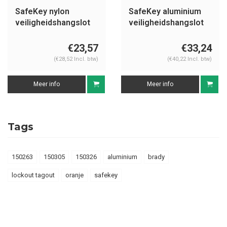
SafeKey nylon
SafeKey aluminium
veiligheidshangslot
veiligheidshangslot
oranje 150248
oranje 150306
€23,57
€33,24
(€28,52 Incl. btw)
(€40,22 Incl. btw)
Meer info
Meer info
Tags
150263
150305
150326
aluminium
brady
lockout tagout
oranje
safekey