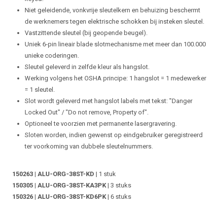
Niet geleidende, vonkvrije sleutelkern en behuizing beschermt
de werknemers tegen elektrische schokken bij insteken sleutel.
Vastzittende sleutel (bij geopende beugel).
Uniek 6-pin lineair blade slotmechanisme met meer dan 100.000
unieke coderingen.
Sleutel geleverd in zelfde kleur als hangslot.
Werking volgens het OSHA principe: 1 hangslot = 1 medewerker
= 1 sleutel.
Slot wordt geleverd met hangslot labels met tekst: "Danger
Locked Out" / "Do not remove, Property of".
Optioneel te voorzien met permanente lasergravering.
Sloten worden, indien gewenst op eindgebruiker geregistreerd
ter voorkoming van dubbele sleutelnummers.
150263 | ALU-ORG-38ST-KD
| 1 stuk
150305 | ALU-ORG-38ST-KA3PK
| 3 stuks
150326 | ALU-ORG-38ST-KD6PK
| 6 stuks