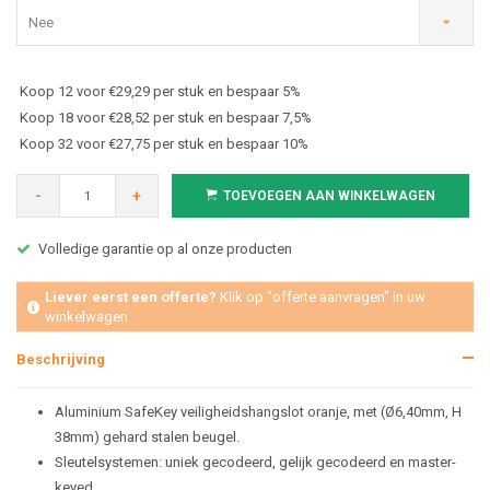
Nee
Koop 12 voor €29,29 per stuk en bespaar 5%
Koop 18 voor €28,52 per stuk en bespaar 7,5%
Koop 32 voor €27,75 per stuk en bespaar 10%
-
+
TOEVOEGEN AAN WINKELWAGEN
Volledige garantie op al onze producten
Liever eerst een offerte?
Klik op "offerte aanvragen" in uw
winkelwagen
Beschrijving
Aluminium SafeKey veiligheidshangslot oranje,
met (Ø6,40mm, H
38mm) gehard stalen beugel.
Sleutelsystemen: uniek gecodeerd, gelijk gecodeerd en master-
keyed.