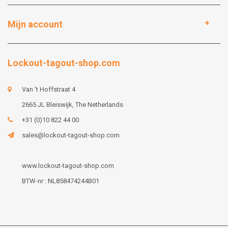
Mijn account
Lockout-tagout-shop.com
Van 't Hoffstraat 4
2665 JL Bleiswijk, The Netherlands
+31 (0)10 822 44 00
sales@lockout-tagout-shop.com
www.lockout-tagout-shop.com
BTW-nr : NL858474244B01