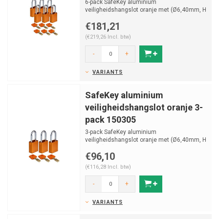
6-pack SafeKey aluminium
veiligheidshangslot oranje met (Ø6,40mm, H
38mm) gehard stalen beugel en v...
€181,21
(€219,26 Incl. btw)
-
+
VARIANTS
SafeKey aluminium
veiligheidshangslot oranje 3-
pack 150305
3-pack SafeKey aluminium
veiligheidshangslot oranje met (Ø6,40mm, H
38mm) gehard stalen beugel en v...
€96,10
(€116,28 Incl. btw)
-
+
VARIANTS