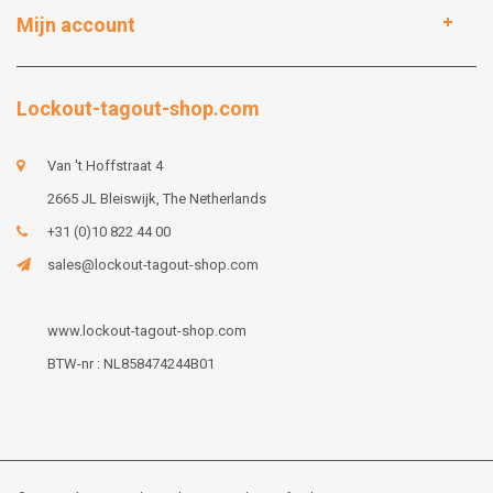
Mijn account
Lockout-tagout-shop.com
Van 't Hoffstraat 4
2665 JL Bleiswijk, The Netherlands
+31 (0)10 822 44 00
sales@lockout-tagout-shop.com
www.lockout-tagout-shop.com
BTW-nr : NL858474244B01