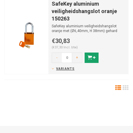
SafeKey aluminium
veiligheidshangslot oranje
150263
SafeKey aluminium veiligheidshangslot
oranje met (Ø6,40mm, H 38mm) gehard
stalen beugel en vastzitt...
€30,83
(€37,30 Incl. btw)
-
+
VARIANTS