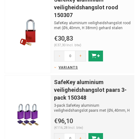
veiligheidshangslot rood
150307
SafeKey aluminium veiligheidshangslot rood
met (Ø6,40mm, H 38mm) gehard stalen
beugel en vastzitte...
€30,83
(€37,30 Incl. btw)
-
+
VARIANTS
SafeKey aluminium
veiligheidshangslot paars 3-
pack 150348
3-pack SafeKey aluminium
veiligheidshangslot paars met (Ø6,40mm, H
38mm) gehard stalen beugel en va...
€96,10
(€116,28 Incl. btw)
-
+