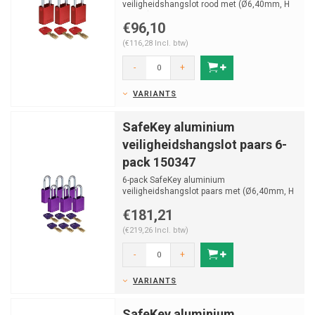
veiligheidshangslot rood met (Ø6,40mm, H
38mm) gehard stalen beugel en va...
€96,10
(€116,28 Incl. btw)
-
+
VARIANTS
SafeKey aluminium
veiligheidshangslot paars 6-
pack 150347
6-pack SafeKey aluminium
veiligheidshangslot paars met (Ø6,40mm, H
38mm) gehard stalen beugel en va...
€181,21
(€219,26 Incl. btw)
-
+
VARIANTS
SafeKey aluminium