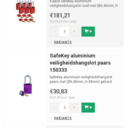
6-pack SafeKey aluminium
veiligheidshangslot rood met (Ø6,40mm, H
38mm) gehard stalen beugel en va...
€181,21
(€219,26 Incl. btw)
-
+
VARIANTS
SafeKey aluminium
veiligheidshangslot paars
150333
SafeKey aluminium veiligheidshangslot
paars met (Ø6,40mm, H 38mm) gehard
stalen beugel en vastzitte...
€30,83
(€37,30 Incl. btw)
-
+
VARIANTS