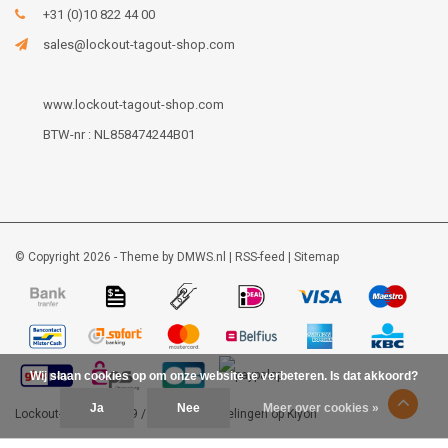
+31 (0)10 822 44 00
sales@lockout-tagout-shop.com
www.lockout-tagout-shop.com
BTW-nr : NL858474244B01
© Copyright 2026 - Theme by
DMWS.nl
|
RSS-feed
|
Sitemap
Wij slaan cookies op om onze website te verbeteren. Is dat akkoord?
Ja
Nee
Meer over cookies »
Lockout-tagout-shop
9
/
10
-
48
beoordelingen op
Kiyoh