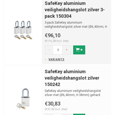
SafeKey aluminium
veiligheidshangslot zilver 3-
pack 150304
3-pack SafeKey aluminium
veiligheidshangslot zilver met (Ø6,40mm, H
38mm) gehard stalen beugel en v...
€96,10
(€116,28 Incl. btw)
-
+
VARIANTS
SafeKey aluminium
veiligheidshangslot zilver
150242
SafeKey aluminium veiligheidshangslot
zilver met (Ø6,40mm, H 38mm) gehard
stalen beugel en vastzitt...
€30,83
(€37,30 Incl. btw)