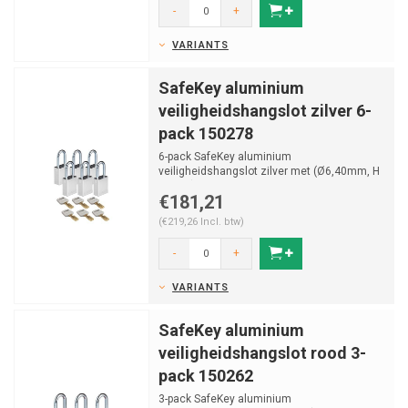
-
+
VARIANTS
SafeKey aluminium
veiligheidshangslot zilver 6-
pack 150278
6-pack SafeKey aluminium
veiligheidshangslot zilver met (Ø6,40mm, H
38mm) gehard stalen beugel en v...
€181,21
(€219,26 Incl. btw)
-
+
VARIANTS
SafeKey aluminium
veiligheidshangslot rood 3-
pack 150262
3-pack SafeKey aluminium