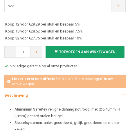
Nee
Koop 12 voor €29,29 per stuk en bespaar 5%
Koop 18 voor €28,52 per stuk en bespaar 7,5%
Koop 32 voor €27,75 per stuk en bespaar 10%
-
+
TOEVOEGEN AAN WINKELWAGEN
Volledige garantie op al onze producten
Liever eerst een offerte?
Klik op "offerte aanvragen" in uw
winkelwagen
Beschrijving
Aluminium SafeKey veiligheidshangslot rood,
met (Ø6,40mm, H
38mm) gehard stalen beugel.
Sleutelsystemen: uniek gecodeerd, gelijk gecodeerd en master-
keyed.