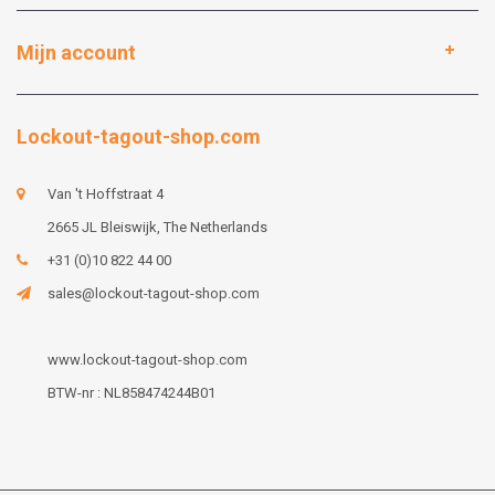
Mijn account
Lockout-tagout-shop.com
Van 't Hoffstraat 4
2665 JL Bleiswijk, The Netherlands
+31 (0)10 822 44 00
sales@lockout-tagout-shop.com
www.lockout-tagout-shop.com
BTW-nr : NL858474244B01