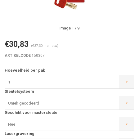
Image
1
/ 9
€30,83
(€37,30 Incl. btw)
ARTIKELCODE
150307
Hoeveelheid per pak
1
Sleutelsysteem
Uniek gecodeerd
Geschikt voor mastersleutel
Nee
Lasergravering