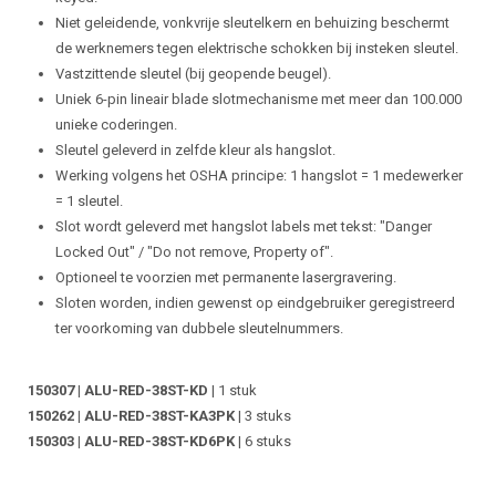
Niet geleidende, vonkvrije sleutelkern en behuizing beschermt
de werknemers tegen elektrische schokken bij insteken sleutel.
Vastzittende sleutel (bij geopende beugel).
Uniek 6-pin lineair blade slotmechanisme met meer dan 100.000
unieke coderingen.
Sleutel geleverd in zelfde kleur als hangslot.
Werking volgens het OSHA principe: 1 hangslot = 1 medewerker
= 1 sleutel.
Slot wordt geleverd met hangslot labels met tekst: "Danger
Locked Out" / "Do not remove, Property of".
Optioneel te voorzien met permanente lasergravering.
Sloten worden, indien gewenst op eindgebruiker geregistreerd
ter voorkoming van dubbele sleutelnummers.
150307 | ALU-RED-38ST-KD
| 1 stuk
150262 | ALU-RED-38ST-KA3PK
| 3 stuks
150303 | ALU-RED-38ST-KD6PK
| 6 stuks