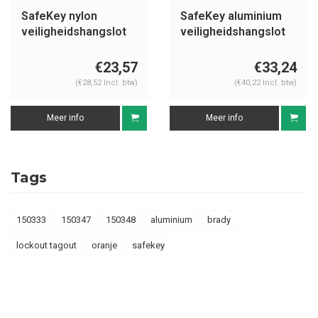
SafeKey nylon
SafeKey aluminium
veiligheidshangslot
veiligheidshangslot
rood 150357
rood 150332
€23,57
€33,24
(€28,52 Incl. btw)
(€40,22 Incl. btw)
Meer info
Meer info
Tags
150333
150347
150348
aluminium
brady
lockout tagout
oranje
safekey