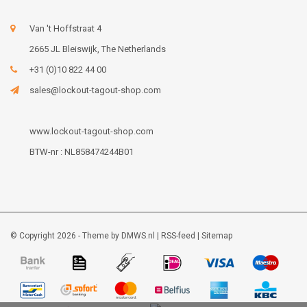
Van 't Hoffstraat 4
2665 JL Bleiswijk, The Netherlands
+31 (0)10 822 44 00
sales@lockout-tagout-shop.com
www.lockout-tagout-shop.com
BTW-nr : NL858474244B01
© Copyright 2026 - Theme by
DMWS.nl
|
RSS-feed
|
Sitemap