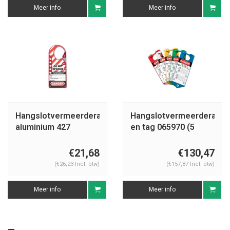
Meer info
Meer info
Hangslotvermeerderaar
Hangslotvermeerderaar
aluminium 427
en tag 065970 (5
stuks)
€21,68
€130,47
(€26,23 Incl. btw)
(€157,87 Incl. btw)
Meer info
Meer info