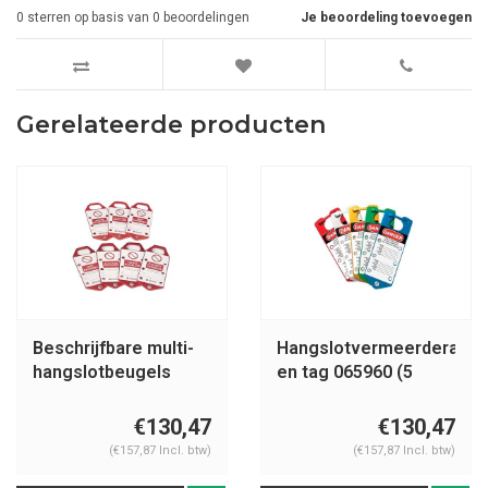
0
sterren op basis van
0
beoordelingen
Je beoordeling toevoegen
Gerelateerde producten
Beschrijfbare multi-
Hangslotvermeerderaar
hangslotbeugels
en tag 065960 (5
265392
stuks)
€130,47
€130,47
(€157,87 Incl. btw)
(€157,87 Incl. btw)