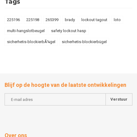
Tags
225196
225198
265399
brady
lockout tagout
loto
multi-hangslotbeugel
safety lockout hasp
sicherhetis-blockierbÃ¼gel
sicherhetis-blockierbügel
Blijf op de hoogte van de laatste ontwikkelingen
Verstuur
Over ons