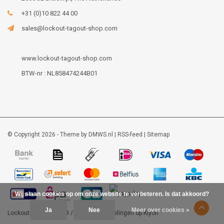
+31 (0)10 822 44 00
sales@lockout-tagout-shop.com
www.lockout-tagout-shop.com
BTW-nr : NL858474244B01
© Copyright 2026 - Theme by
DMWS.nl
|
RSS-feed
|
Sitemap
Wij slaan cookies op om onze website te verbeteren. Is dat akkoord?
Ja
Nee
Meer over cookies »
Lockout-tagout-shop
9
/
10
-
48
beoordelingen op
Kiyoh