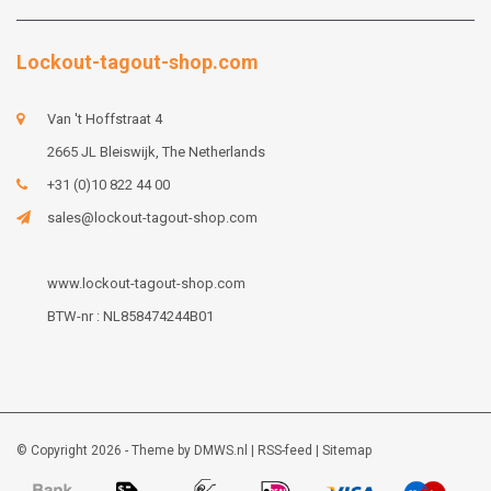
Lockout-tagout-shop.com
Van 't Hoffstraat 4
2665 JL Bleiswijk, The Netherlands
+31 (0)10 822 44 00
sales@lockout-tagout-shop.com
www.lockout-tagout-shop.com
BTW-nr : NL858474244B01
© Copyright 2026 - Theme by
DMWS.nl
|
RSS-feed
|
Sitemap