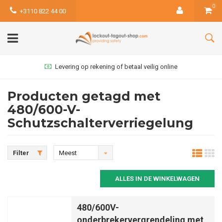
0
+3110 822 44 00
Levering op rekening of betaal veilig online
Producten getagd met
480/600-V-
Schutzschalterverriegelung
Filter
Meest
bekeken
ALLES IN DE WINKELWAGEN
480/600V-
onderbrekervergrendeling met