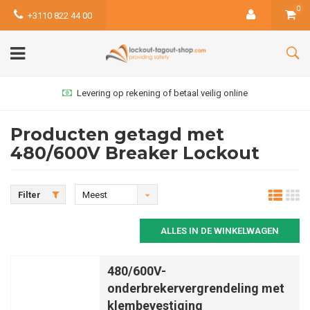
0
+3110 822 44 00
Levering op rekening of betaal veilig online
Producten getagd met
480/600V Breaker Lockout
Filter
Meest
bekeken
ALLES IN DE WINKELWAGEN
480/600V-
onderbrekervergrendeling met
klembevestiging