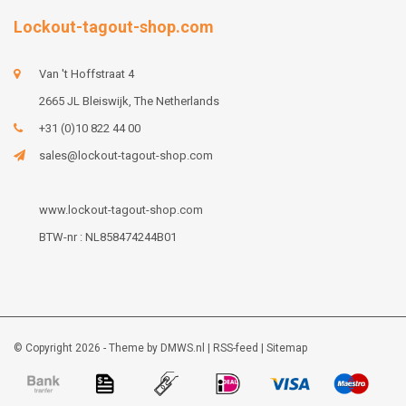
Lockout-tagout-shop.com
Van 't Hoffstraat 4
2665 JL Bleiswijk, The Netherlands
+31 (0)10 822 44 00
sales@lockout-tagout-shop.com
www.lockout-tagout-shop.com
BTW-nr : NL858474244B01
© Copyright 2026 - Theme by
DMWS.nl
|
RSS-feed
|
Sitemap