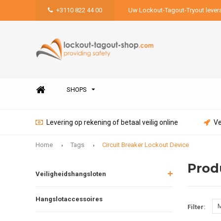
+3110 822 44 00
Uw Lockout-Tagout-Tryout lever
SHOPS
Levering op rekening of betaal veilig online
Ve
Home
Tags
Circuit Breaker Lockout Device
Prod
Veiligheidshangsloten
Hangslotaccessoires
M
Filter: