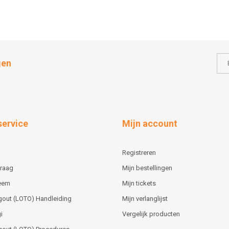
gen
service
Mijn account
Registreren
vraag
Mijn bestellingen
teem
Mijn tickets
gout (LOTO) Handleiding
Mijn verlanglijst
i
Vergelijk producten