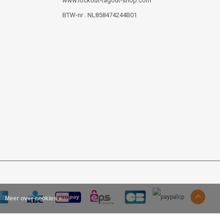
www.lockout-tagout-shop.com
BTW-nr : NL858474244B01
Meer over cookies »