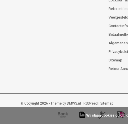
Lockout Ta
Referenties
Veelgesteld
Contactinfor
Betaalmeth
Algemene 
Privacybele
Sitemap
Retour Aan
© Copyright 2026 - Theme by
DMWS.nl
|
RSS-feed
|
Sitemap
Wij slaan cookies op om o
Lockout-tagout-shop
9
/
10
-
48
beoordelingen op
Kiyoh