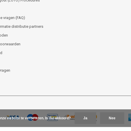
gout (LOTO) Procedures
e vragen (FAQ)
matie distributie partners
oden
voorwaarden
id
vragen
nze website te verbeteren. Is dat akkoord?
Ja
Nee