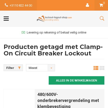
0
+3110 822 44 00
Levering op rekening of betaal veilig online
Producten getagd met Clamp-
On Circuit Breaker Lockout
Filter
Meest
bekeken
ALLES IN DE WINKELWAGEN
480/600V-
onderbrekervergrendeling met
klembevestiging