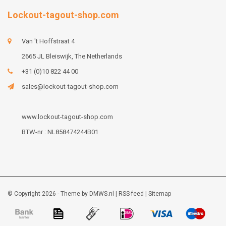
Lockout-tagout-shop.com
Van 't Hoffstraat 4
2665 JL Bleiswijk, The Netherlands
+31 (0)10 822 44 00
sales@lockout-tagout-shop.com
www.lockout-tagout-shop.com
BTW-nr : NL858474244B01
© Copyright 2026 - Theme by
DMWS.nl
|
RSS-feed
|
Sitemap