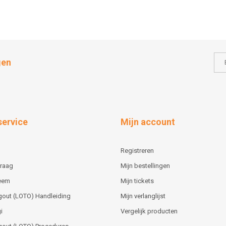
gen
service
Mijn account
Registreren
vraag
Mijn bestellingen
teem
Mijn tickets
gout (LOTO) Handleiding
Mijn verlanglijst
i
Vergelijk producten