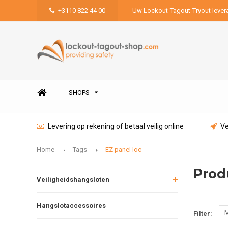
+3110 822 44 00
Uw Lockout-Tagout-Tryout lever
SHOPS
Levering op rekening of betaal veilig online
Ve
Home
Tags
EZ panel loc
Prod
Veiligheidshangsloten
Hangslotaccessoires
M
Filter: