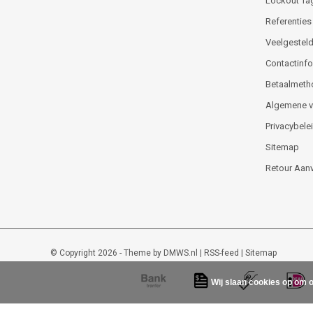
Lockout Ta
Referenties
Veelgesteld
Contactinfor
Betaalmeth
Algemene 
Privacybele
Sitemap
Retour Aan
© Copyright 2026 - Theme by
DMWS.nl
|
RSS-feed
|
Sitemap
Wij slaan cookies op om o
Lockout-tagout-shop
9
/
10
-
48
beoordelingen op
Kiyoh