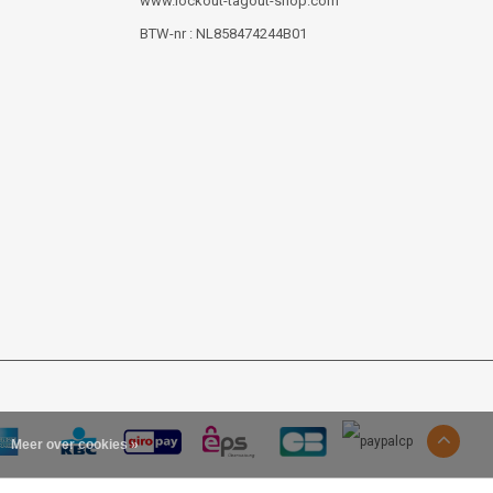
www.lockout-tagout-shop.com
BTW-nr : NL858474244B01
Meer over cookies »