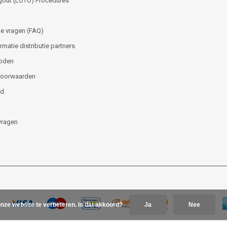
gout (LOTO) Procedures
e vragen (FAQ)
matie distributie partners
oden
voorwaarden
id
vragen
nze website te verbeteren. Is dat akkoord?
Ja
Nee