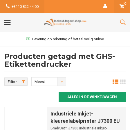
0
+3110 822 44 00
Levering op rekening of betaal veilig online
Producten getagd met GHS-
Etikettendrucker
Filter
Meest
bekeken
ALLES IN DE WINKELWAGEN
Industriële Inkjet-
kleurenlabelprinter J7300 EU
BradyJet™ J7300 industriële inkjet-