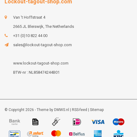
Lockout-tagout-shop.com
Van 't Hoffstraat 4
2665 JL Bleiswijk, The Netherlands
+31 (0)10 822 44 00
sales@lockout-tagout-shop.com
www.lockout-tagout-shop.com
BTW-nr : NL858474244B01
© Copyright 2026 - Theme by
DMWS.nl
|
RSS-feed
|
Sitemap