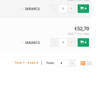
(€63,77 Incl. btw)
-
+
VARIANTS
€52,70
(€63,77 Incl. btw)
-
+
VARIANTS
Toon 1 - 4 van 4
Toon:
4