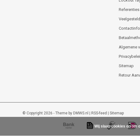
Lockout Ta
Referenties
Veelgesteld
Contactinfor
Betaalmeth
Algemene 
Privacybele
Sitemap
Retour Aan
© Copyright 2026 - Theme by
DMWS.nl
|
RSS-feed
|
Sitemap
Wij slaan cookies op om o
Lockout-tagout-shop
9
/
10
-
48
beoordelingen op
Kiyoh