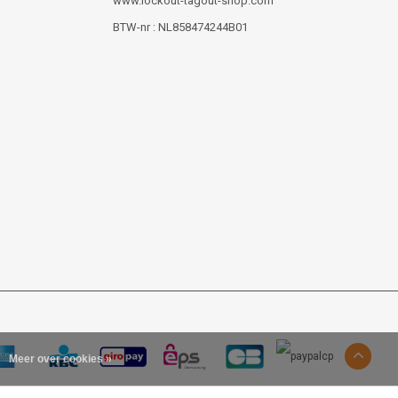
www.lockout-tagout-shop.com
BTW-nr : NL858474244B01
Meer over cookies »