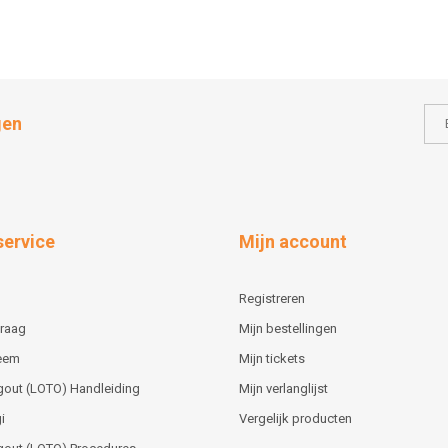
gen
service
Mijn account
Registreren
vraag
Mijn bestellingen
teem
Mijn tickets
gout (LOTO) Handleiding
Mijn verlanglijst
i
Vergelijk producten