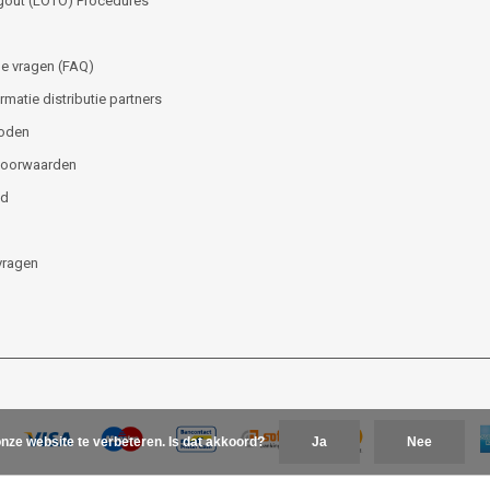
gout (LOTO) Procedures
e vragen (FAQ)
matie distributie partners
oden
voorwaarden
id
vragen
nze website te verbeteren. Is dat akkoord?
Ja
Nee