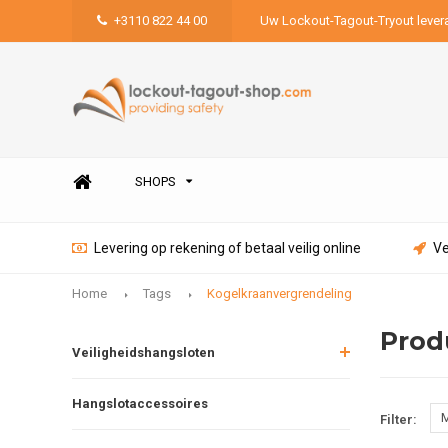
+3110 822 44 00
Uw Lockout-Tagout-Tryout lever
SHOPS
Levering op rekening of betaal veilig online
Ve
Home
Tags
Kogelkraanvergrendeling
Prod
Veiligheidshangsloten
Hangslotaccessoires
M
Filter: