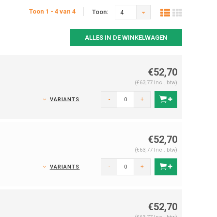
Toon 1 - 4 van 4
Toon:
4
ALLES IN DE WINKELWAGEN
€52,70
(€63,77 Incl. btw)
-
+
VARIANTS
€52,70
(€63,77 Incl. btw)
-
+
VARIANTS
€52,70