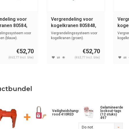
ndeling voor
Vergrendeling voor
Verg
ranen 80584,
kogelkranen 805848,
koge
0
805851
8058
elingssysteem voor
Vergrendelingssysteem voor
Vergre
en (blauw).
kogelkranen (groen).
kogelkr
€52,70
€52,70
(€63,77 Incl. btw)
(€63,77 Incl. btw)
uctbundel
Gelamineerde
Veiligheidshangslot
lockout-tags
+
rood 410RED
(12 stuks)
497
Do not