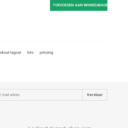
TOEVOEGEN AAN WINKELWAGEN
ockout tagout
loto
prinzing
Verstuur