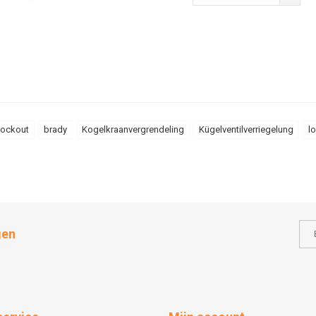
operate (EN)
 lockout
brady
Kogelkraanvergrendeling
Kügelventilverriegelung
l
gen