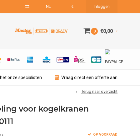
NL
€
Inloggen
€0,00
0
het onze specialisten
Vraag direct een offerte aan
Terug naar overzicht
ling voor kogelkranen
0111
OP VOORRAAD
ws