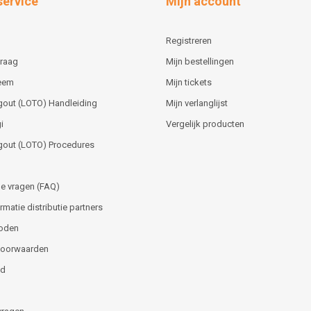
service
Mijn account
Registreren
vraag
Mijn bestellingen
teem
Mijn tickets
gout (LOTO) Handleiding
Mijn verlanglijst
i
Vergelijk producten
gout (LOTO) Procedures
e vragen (FAQ)
matie distributie partners
oden
voorwaarden
id