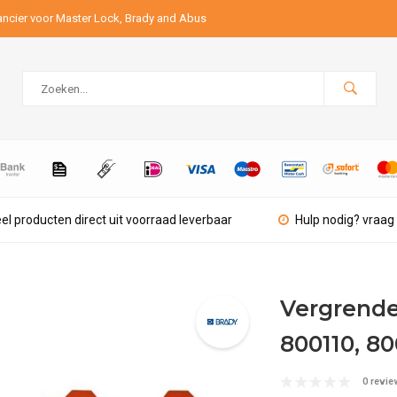
ancier voor Master Lock, Brady and Abus
el producten direct uit voorraad leverbaar
Hulp nodig? vraag 
Vergrende
800110, 80
0 revie