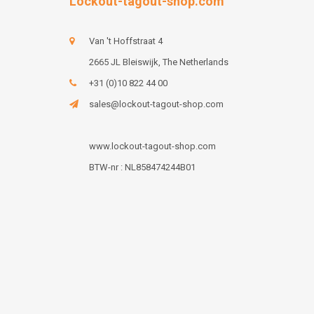
Lockout-tagout-shop.com
Van 't Hoffstraat 4
2665 JL Bleiswijk, The Netherlands
+31 (0)10 822 44 00
sales@lockout-tagout-shop.com
www.lockout-tagout-shop.com
BTW-nr : NL858474244B01