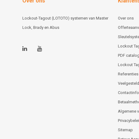
Over ons
Klanten
Lockout-Tagout (LOTOTO) systemen van Master
Over ons
Lock, Brady en Abus
Offerteaan
Sleutelsys
Lockout Ta
PDF catalog
Lockout Ta
Referenties
Veelgesteld
Contactinfor
Betaalmeth
Algemene 
Privacybele
Sitemap