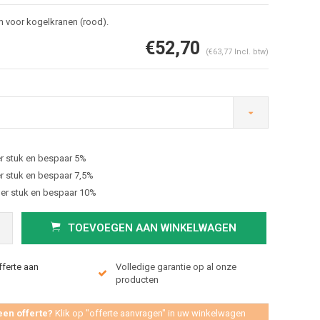
 voor kogelkranen (rood).
€52,70
(€63,77 Incl. btw)
r stuk en bespaar 5%
Afbeelding vergroten
r stuk en bespaar 7,5%
er stuk en bespaar 10%
TOEVOEGEN AAN WINKELWAGEN
fferte aan
Volledige garantie op al onze
producten
een offerte?
Klik op "offerte aanvragen" in uw winkelwagen