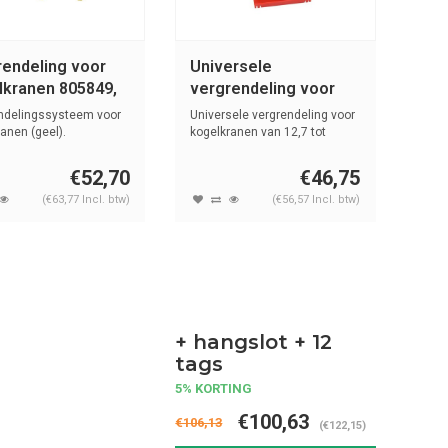
rendeling voor
Universele
lkranen 805849,
vergrendeling voor
52
kogelkranen S3080
ndelingssysteem voor
Universele vergrendeling voor
anen (geel).
kogelkranen van 12,7 tot
50,8m...
€52,70
€46,75
(€63,77 Incl. btw)
(€56,57 Incl. btw)
+ hangslot + 12
tags
5% KORTING
€100,63
€106,13
(€122,15)