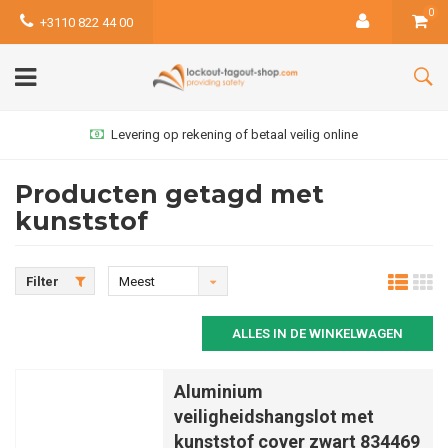
0
+3110 822 44 00
Levering op rekening of betaal veilig online
Producten getagd met
kunststof
Filter
Meest
bekeken
ALLES IN DE WINKELWAGEN
Aluminium
veiligheidshangslot met
kunststof cover zwart 834469