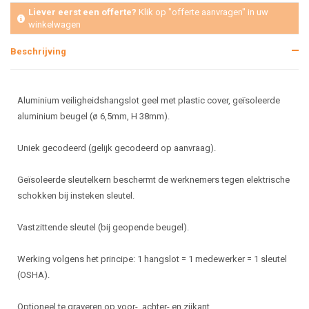
Liever eerst een offerte?
Klik op "offerte aanvragen" in uw
winkelwagen
Beschrijving
Aluminium veiligheidshangslot geel met plastic cover, geïsoleerde
aluminium beugel (ø 6,5mm, H 38mm).
Uniek gecodeerd (gelijk gecodeerd op aanvraag).
Geïsoleerde sleutelkern beschermt de werknemers tegen elektrische
schokken bij insteken sleutel.
Vastzittende sleutel (bij geopende beugel).
Werking volgens het principe: 1 hangslot = 1 medewerker = 1 sleutel
(OSHA).
Optioneel te graveren op voor-, achter- en zijkant.