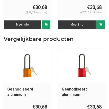
veiligheidshangslot
veiligheidshangslot
geel 834877
groen 834878
€30,68
€30,68
(€37,12 Incl. btw)
(€37,12 Incl. btw)
Meer info
Meer info
Vergelijkbare producten
Geanodiseerd
Geanodiseerd
aluminium
aluminium
veiligheidshangslot
veiligheidshangslot
oranje 834879
rood 834876
€30,68
€30,68