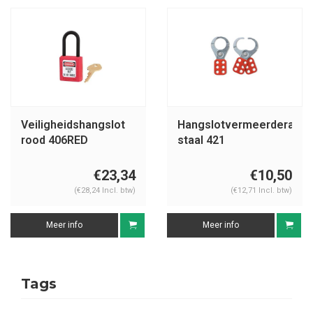
Veiligheidshangslot
Hangslotvermeerderaar
rood 406RED
staal 421
€23,34
€10,50
(€28,24 Incl. btw)
(€12,71 Incl. btw)
Meer info
Meer info
Tags