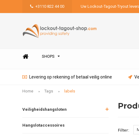
+3110 822 44 00
Uw Lockout-Tagout-Tryout lever
SHOPS
Levering op rekening of betaal veilig online
Ve
Home
Tags
labels
Prod
Veiligheidshangsloten
Hangslotaccessoires
M
Filter: