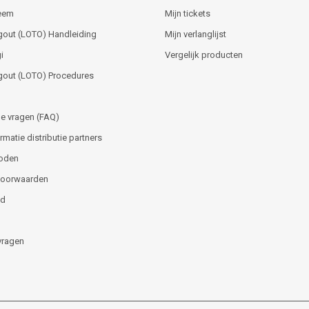
teem
Mijn tickets
gout (LOTO) Handleiding
Mijn verlanglijst
i
Vergelijk producten
gout (LOTO) Procedures
e vragen (FAQ)
matie distributie partners
oden
voorwaarden
id
vragen