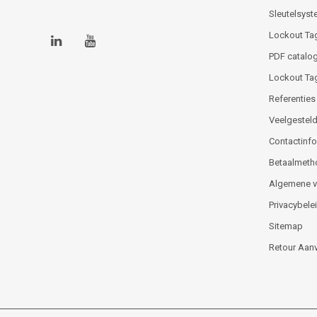
Sleutelsys
Lockout Ta
PDF catalog
Lockout Ta
Referenties
Veelgesteld
Contactinfor
Betaalmeth
Algemene 
Privacybele
Sitemap
Retour Aan