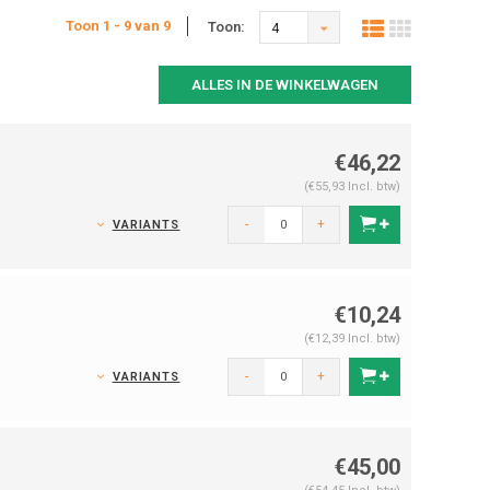
Toon 1 - 9 van 9
Toon:
4
ALLES IN DE WINKELWAGEN
€46,22
(€55,93 Incl. btw)
-
+
VARIANTS
€10,24
(€12,39 Incl. btw)
-
+
VARIANTS
€45,00