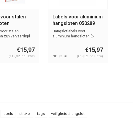
 voor stalen
Labels voor aluminium
oten
hangsloten 050289
 voor stalen
Hangslotlabels voor
n zijn vervaardigd
aluminium hangsloten (6
...
stuks).
€15,97
€15,97
(€19,32 Incl. btw)
(€19,32 Incl. btw)
labels
sticker
tags
veiligheidshangslot