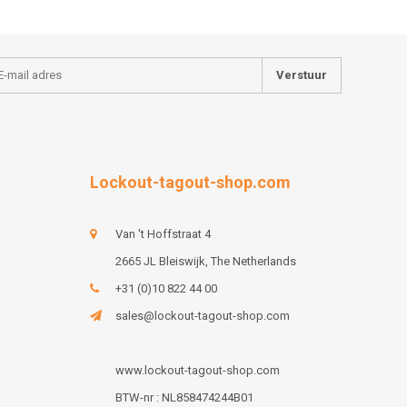
Verstuur
Lockout-tagout-shop.com
Van 't Hoffstraat 4
2665 JL Bleiswijk, The Netherlands
+31 (0)10 822 44 00
sales@lockout-tagout-shop.com
www.lockout-tagout-shop.com
BTW-nr : NL858474244B01