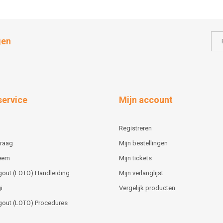
gen
service
Mijn account
Registreren
vraag
Mijn bestellingen
teem
Mijn tickets
gout (LOTO) Handleiding
Mijn verlanglijst
i
Vergelijk producten
gout (LOTO) Procedures