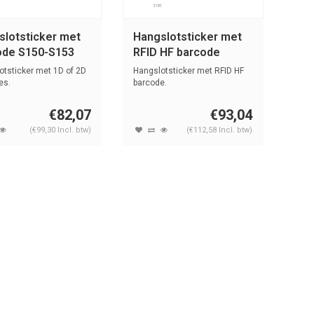
slotsticker met
Hangslotsticker met
ode S150-S153
RFID HF barcode
S151-S152
otsticker met 1D of 2D
Hangslotsticker met RFID HF
es.
barcode.
€82,07
€93,04
(€99,30 Incl. btw)
(€112,58 Incl. btw)