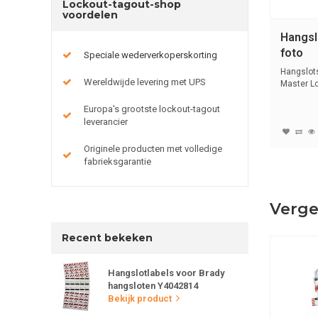
Lockout-tagout-shop
voordelen
Hangsl
foto
Speciale wederverkoperskorting
Hangslots
Wereldwijde levering met UPS
Master L
S142 ...
Europa's grootste lockout-tagout
leverancier
Originele producten met volledige
fabrieksgarantie
Verge
Recent bekeken
Hangslotlabels voor Brady
hangsloten Y4042814
Bekijk product