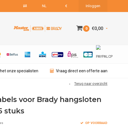
NL
€
Inloggen
€0,00
0
het onze specialisten
Vraag direct een offerte aan
Terug naar overzicht
abels voor Brady hangsloten
5 stuks
OP VOORRAAD
ws