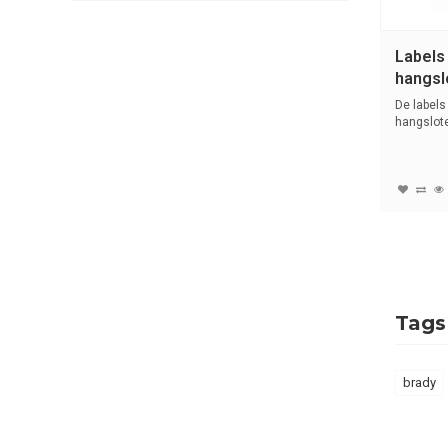
Labels
hangsl
De labels
hangslote
uit duurza
Tags
brady