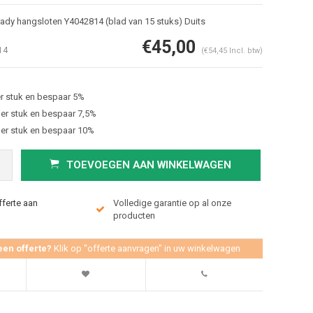
ady hangsloten Y4042814 (blad van 15 stuks) Duits
€45,00
14
(€54,45 Incl. btw)
r stuk en bespaar 5%
er stuk en bespaar 7,5%
er stuk en bespaar 10%
TOEVOEGEN AAN WINKELWAGEN
Afbeelding vergroten
fferte aan
Volledige garantie op al onze
producten
een offerte?
Klik op "offerte aanvragen" in uw winkelwagen