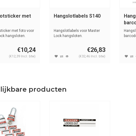
otsticker met
Hangslotlabels S140
Hang
barc
ticker met foto voor
Hangslotlabels voor Master
Hangsl
ock hangsloten.
Lock hangsloten.
barcod
€10,24
€26,83
(€12,39 Incl. btw)
(€32,46 Incl. btw)
lijkbare producten