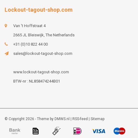
Lockout-tagout-shop.com
Van 't Hoffstraat 4
2665 JL Bleiswijk, The Netherlands
+31 (0)10 822 44 00
sales@lockout-tagout-shop.com
www.lockout-tagout-shop.com
BTW-nr : NL858474244B01
© Copyright 2026 - Theme by
DMWS.nl
|
RSS-feed
|
Sitemap