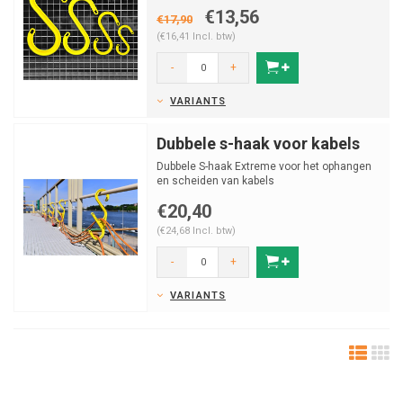
€13,56
€17,90
(€16,41 Incl. btw)
-
+
VARIANTS
Dubbele s-haak voor kabels
Dubbele S-haak Extreme voor het ophangen
en scheiden van kabels
€20,40
(€24,68 Incl. btw)
-
+
VARIANTS