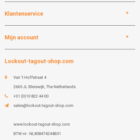
Klantenservice
Mijn account
Lockout-tagout-shop.com
Van 't Hoffstraat 4
2665 JL Bleiswijk, The Netherlands
+31 (0)10 822 44 00
sales@lockout-tagout-shop.com
www.lockout-tagout-shop.com
BTW-nr : NL858474244B01