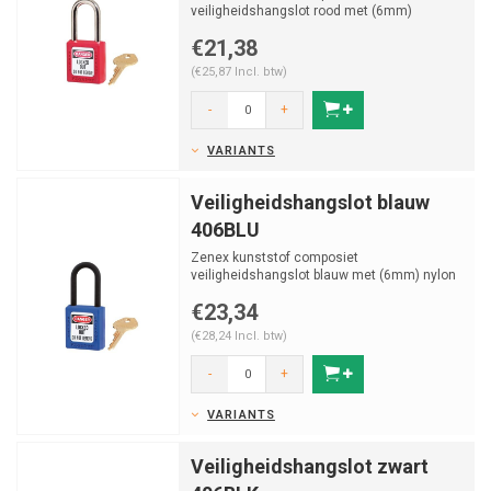
veiligheidshangslot rood met (6mm)
hardstalen beugel en vastzittende sleut...
€21,38
(€25,87 Incl. btw)
-
+
VARIANTS
Veiligheidshangslot blauw
406BLU
Zenex kunststof composiet
veiligheidshangslot blauw met (6mm) nylon
beugel en vastzittende sleutelfu...
€23,34
(€28,24 Incl. btw)
-
+
VARIANTS
Veiligheidshangslot zwart