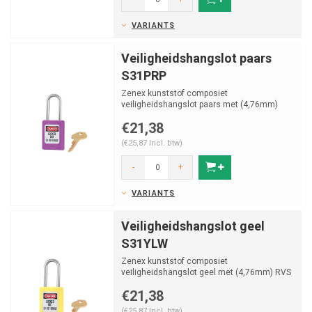
VARIANTS
Veiligheidshangslot paars
S31PRP
Zenex kunststof composiet
veiligheidshangslot paars met (4,76mm)
RVS beugel en vastzittende sleutelf...
€21,38
(€25,87 Incl. btw)
-
+
VARIANTS
Veiligheidshangslot geel
S31YLW
Zenex kunststof composiet
veiligheidshangslot geel met (4,76mm) RVS
beugel en vastzittende sleutelfu...
€21,38
(€25,87 Incl. btw)