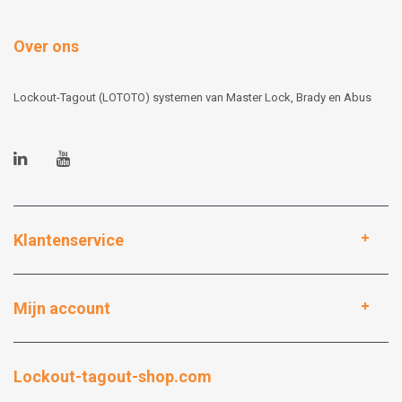
Over ons
Lockout-Tagout (LOTOTO) systemen van Master Lock, Brady en Abus
Klantenservice
Mijn account
Lockout-tagout-shop.com