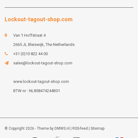
Lockout-tagout-shop.com
Van 't Hoffstraat 4
2665 JL Bleiswijk, The Netherlands
+31 (0)10 822 44 00
sales@lockout-tagout-shop.com
www.lockout-tagout-shop.com
BTW-nr : NL858474244B01
© Copyright 2026 - Theme by
DMWS.nl
|
RSS-feed
|
Sitemap