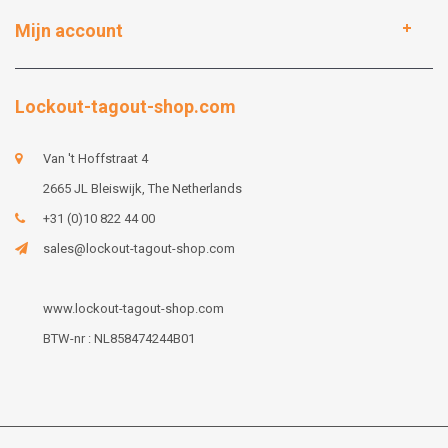
Mijn account
Lockout-tagout-shop.com
Van 't Hoffstraat 4
2665 JL Bleiswijk, The Netherlands
+31 (0)10 822 44 00
sales@lockout-tagout-shop.com
www.lockout-tagout-shop.com
BTW-nr : NL858474244B01