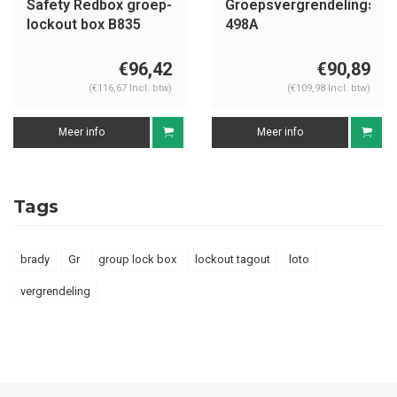
Safety Redbox groep-
Groepsvergrendelingska
lockout box B835
498A
€96,42
€90,89
(€116,67 Incl. btw)
(€109,98 Incl. btw)
Meer info
Meer info
Tags
brady
Gr
group lock box
lockout tagout
loto
vergrendeling