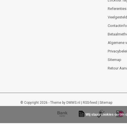
Lockout Ta
Referenties
Veelgesteld
Contactinfor
Betaalmeth
Algemene 
Privacybele
Sitemap
Retour Aan
© Copyright 2026 - Theme by
DMWS.nl
|
RSS-feed
|
Sitemap
Wij slaan cookies op om o
Lockout-tagout-shop
9
/
10
-
48
beoordelingen op
Kiyoh