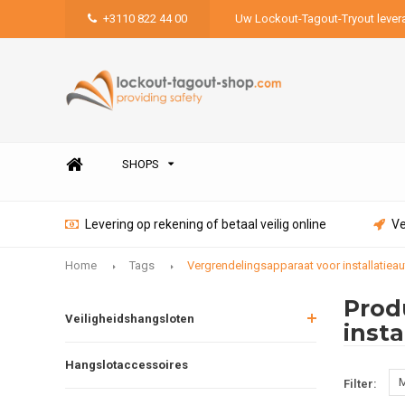
+3110 822 44 00
Uw Lockout-Tagout-Tryout lever
SHOPS
Levering op rekening of betaal veilig online
Ve
Home
Tags
Vergrendelingsapparaat voor installatiea
Prod
Veiligheidshangsloten
inst
Hangslotaccessoires
M
Filter: