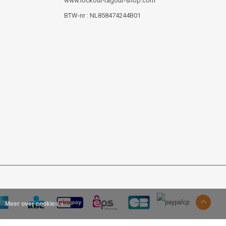
www.lockout-tagout-shop.com
BTW-nr : NL858474244B01
Meer over cookies »