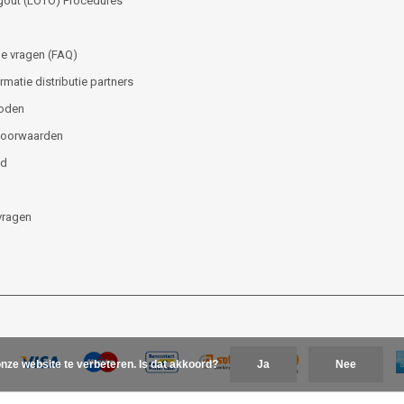
gout (LOTO) Procedures
e vragen (FAQ)
matie distributie partners
oden
voorwaarden
id
vragen
nze website te verbeteren. Is dat akkoord?
Ja
Nee