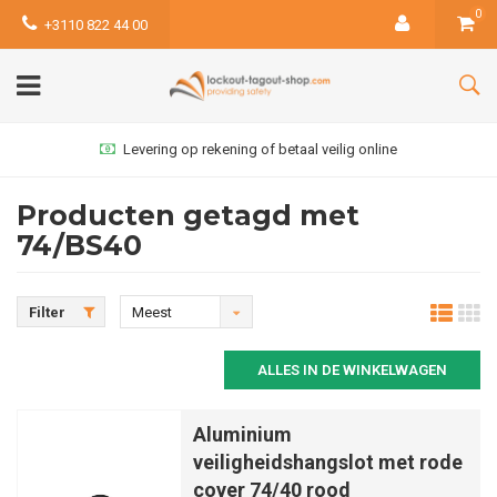
0
+3110 822 44 00
Levering op rekening of betaal veilig online
Producten getagd met
74/BS40
Filter
Meest
bekeken
ALLES IN DE WINKELWAGEN
Aluminium
veiligheidshangslot met rode
cover 74/40 rood