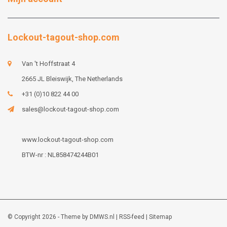
Lockout-tagout-shop.com
Van 't Hoffstraat 4
2665 JL Bleiswijk, The Netherlands
+31 (0)10 822 44 00
sales@lockout-tagout-shop.com
www.lockout-tagout-shop.com
BTW-nr : NL858474244B01
© Copyright 2026 - Theme by
DMWS.nl
|
RSS-feed
|
Sitemap