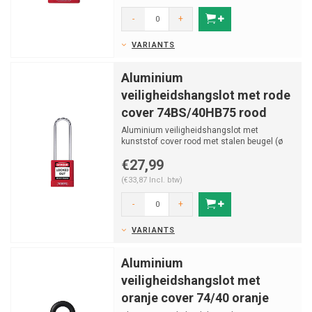
-
+
VARIANTS
Aluminium
veiligheidshangslot met rode
cover 74BS/40HB75 rood
Aluminium veiligheidshangslot met
kunststof cover rood met stalen beugel (ø
5mm, 76H mm) en vastzi...
€27,99
(€33,87 Incl. btw)
-
+
VARIANTS
Aluminium
veiligheidshangslot met
oranje cover 74/40 oranje