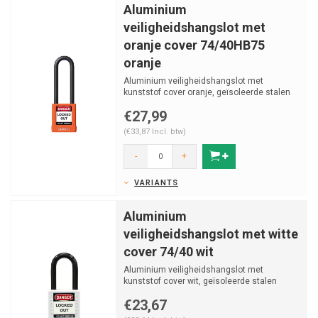
Aluminium
veiligheidshangslot met
oranje cover 74/40HB75
oranje
Aluminium veiligheidshangslot met
kunststof cover oranje, geïsoleerde stalen
beugel v (ø 6.5mm, H...
€27,99
(€33,87 Incl. btw)
-
+
VARIANTS
Aluminium
veiligheidshangslot met witte
cover 74/40 wit
Aluminium veiligheidshangslot met
kunststof cover wit, geïsoleerde stalen
beugel v (ø 6.5mm, H 38...
€23,67