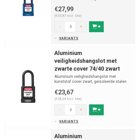
beugel v (ø 6.5mm, H ...
€27,99
(€33,87 Incl. btw)
-
+
VARIANTS
Aluminium
veiligheidshangslot met
zwarte cover 74/40 zwart
Aluminium veiligheidshangslot met
kunststof cover zwart, geïsoleerde stalen
beugel v (ø 6.5mm, H ...
€23,67
(€28,64 Incl. btw)
-
+
VARIANTS
Aluminium