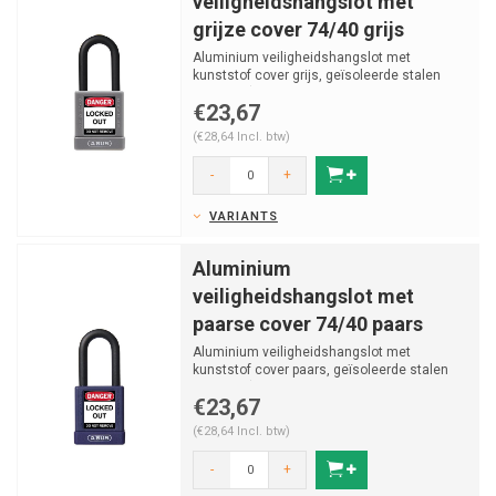
veiligheidshangslot met
grijze cover 74/40 grijs
Aluminium veiligheidshangslot met
kunststof cover grijs, geïsoleerde stalen
beugel v (ø 6.5mm, H ...
€23,67
(€28,64 Incl. btw)
-
+
VARIANTS
Aluminium
veiligheidshangslot met
paarse cover 74/40 paars
Aluminium veiligheidshangslot met
kunststof cover paars, geïsoleerde stalen
beugel v (ø 6.5mm, H ...
€23,67
(€28,64 Incl. btw)
-
+