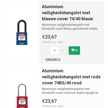
Aluminium
veiligheidshangslot met
blauwe cover 74/40 blauw
Aluminium veiligheidshangslot met
kunststof cover blauw, geïsoleerde stalen
beugel v (ø 6.5mm, H ...
€23,67
(€28,64 Incl. btw)
-
+
VARIANTS
Aluminium
veiligheidshangslot met rode
cover 74BS/40 rood
Aluminium veiligheidshangslot met
kunststof cover rood met stalen beugel (ø
5mm, H 38mm) en vastzi...
€23,67
(€28,64 Incl. btw)