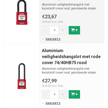
Aluminium veiligheidshangslot met
kunststof cover rood, geïsoleerde stalen
beugel v (ø 6.5mm, H 3...
€23,67
(€28,64 Incl. btw)
-
+
VARIANTS
Aluminium
veiligheidshangslot met rode
cover 74/40HB75 rood
Aluminium veiligheidshangslot met
kunststof cover rood, geïsoleerde stalen
beugel v (ø 6.5mm, H 7...
€27,99
(€33,87 Incl. btw)
-
+
VARIANTS