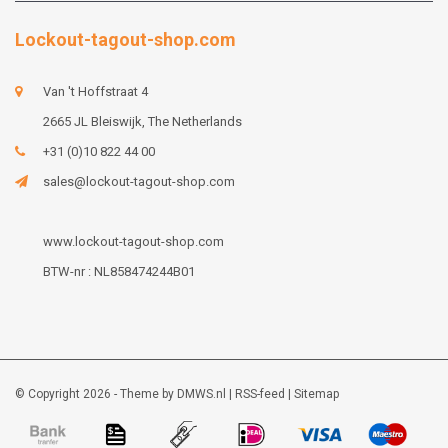
Lockout-tagout-shop.com
Van 't Hoffstraat 4
2665 JL Bleiswijk, The Netherlands
+31 (0)10 822 44 00
sales@lockout-tagout-shop.com
www.lockout-tagout-shop.com
BTW-nr : NL858474244B01
© Copyright 2026 - Theme by
DMWS.nl
|
RSS-feed
|
Sitemap