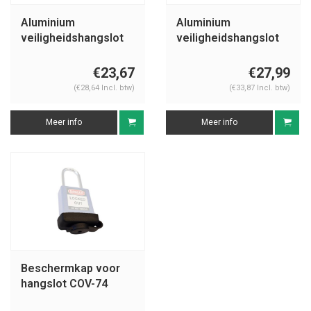
Aluminium
Aluminium
veiligheidshangslot
veiligheidshangslot
met gele cover
met gele cover
74BS/40 geel
74/40HB75 geel
€23,67
€27,99
(€28,64 Incl. btw)
(€33,87 Incl. btw)
Meer info
Meer info
Beschermkap voor
hangslot COV-74