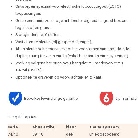
Ontworpen speciaal voor electrische lockout tagout (LOTO)
toepassingen.
Geïsoleerd huis, zeer hoge hittebestendigheid en goed bestand
tegen stof en gruis.
Slotcylinder met 6 stiften.
Vastzittende sleutel (bij geopende beugel).
Abus sleutelbeheerservice voor het voorkomen van onbedoelde
duplicaatuitgifte van sleutels (enkel bij mastersleutel systemen).
Werking volgens het principe: 1 hangslot = 1 medewerker = 1
sleutel (OSHA).
Optioneel te graveren op voor-, achter- en zijkant.
Beperkte levenslange garantie
6 pin cilinder
Hangslot opties:
serie
Abus artikel
kleur
sleutelsysteem
74/40
59110
geel
uniek gecodeerd