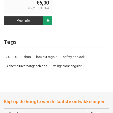
€6,00
(€7,26 Incl. btw)
Meer info
Tags
74/BS40
abus
lockout tagout
safety padlock
Sicherheitsvorhängeschloss.
veiligheidshangslot
Blijf op de hoogte van de laatste ontwikkelingen