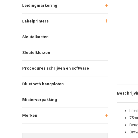
Leidingmarkering
Labelprinters
Sleutelkasten
Sleutelkluizen
Procedures schrijven en software
Bluetooth hangsloten
Beschrijvi
Blisterverpakking
Lich
Merken
75m
Beug
Ontw