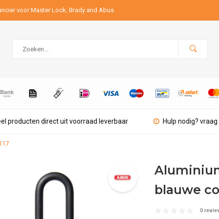
ancier voor Master Lock, Brady and Abus
el producten direct uit voorraad leverbaar
Hulp nodig? vraag 
117
Aluminium
blauwe co
0 revie