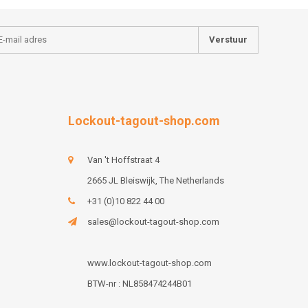
Verstuur
Lockout-tagout-shop.com
Van 't Hoffstraat 4
2665 JL Bleiswijk, The Netherlands
+31 (0)10 822 44 00
sales@lockout-tagout-shop.com
www.lockout-tagout-shop.com
BTW-nr : NL858474244B01