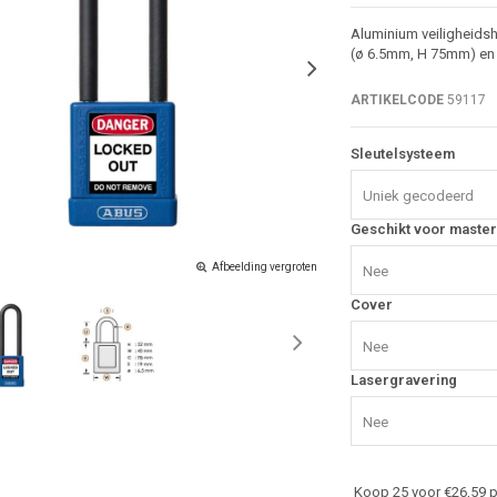
Aluminium veiligheidsh
(ø 6.5mm, H 75mm) en v
ARTIKELCODE
59117
Sleutelsysteem
Uniek gecodeerd
Geschikt voor master
Afbeelding vergroten
Nee
Cover
Nee
Lasergravering
Nee
Koop 25 voor €26,59 p