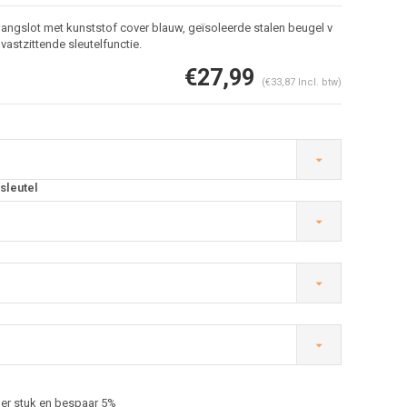
angslot met kunststof cover blauw, geïsoleerde stalen beugel v
astzittende sleutelfunctie.
€27,99
(€33,87 Incl. btw)
sleutel
Afbeelding vergroten
er stuk en bespaar 5%