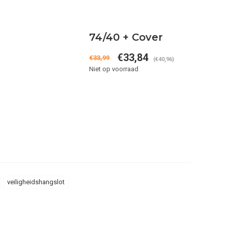
74/40 + Cover
€33,84
€33,99
(€40,96)
Niet op voorraad
veiligheidshangslot