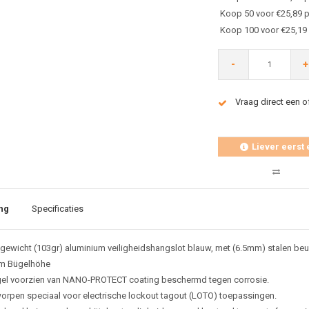
Koop 50 voor €25,89 p
Koop 100 voor €25,19
-
+
Vraag direct een o
Liever eerst 
ng
Specificaties
tgewicht (103gr) aluminium veiligheidshangslot blauw, met (6.5mm) stalen be
m Bügelhöhe
el voorzien van NANO-PROTECT coating beschermd tegen corrosie.
orpen speciaal voor electrische lockout tagout (LOTO) toepassingen.