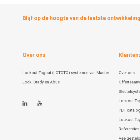
Blijf op de hoogte van de laatste ontwikkelin
Over ons
Klanten
Lockout-Tagout (LOTOTO) systemen van Master
Over ons
Lock, Brady en Abus
Offerteaan
Sleutelsys
Lockout Ta
PDF catalog
Lockout Ta
Referenties
Veelgesteld