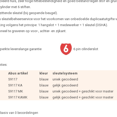
oleerd huis, zeer hoge hittebestendigheid en goed bestand tegen stof en grui
ylinder met 6 stiften.
zittende sleutel (bij geopende beugel).
 sleutelbeheerservice voor het voorkomen van onbedoelde duplicaatuitgifte van
ing volgens het principe: 1 hangslot = 1 medewerker = 1 sleutel (OSHA).
neel te graveren op voor-, achter- en zijkant.
perkte levenslange garantie
6 pin cilinderslot
ties:
Abus artikel
kleur
sleutelsysteem
59117
blauw
uniek gecodeerd
59117 KA
blauw
gelijk gecodeerd
59117 MK
blauw
uniek gecodeerd + geschikt voor master
59117 KAMK
blauw
gelijk gecodeerd + geschikt voor master
 basis van
0
beoordelingen