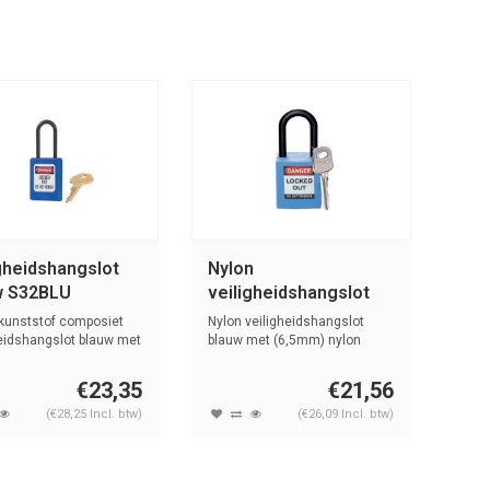
gheidshangslot
Nylon
w S32BLU
veiligheidshangslot
blauw 813593
kunststof composiet
Nylon veiligheidshangslot
heidshangslot blauw met
blauw met (6,5mm) nylon
beugel en ...
€23,35
€21,56
(€28,25 Incl. btw)
(€26,09 Incl. btw)