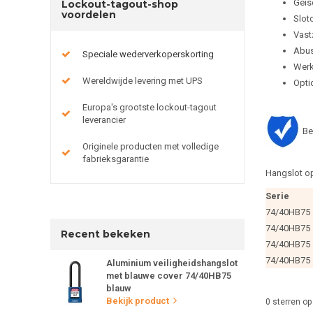
Geïs
Lockout-tagout-shop
voordelen
Slotc
Vast
Abus
Speciale wederverkoperskorting
Werk
Wereldwijde levering met UPS
Optio
Europa's grootste lockout-tagout
leverancier
Be
Originele producten met volledige
fabrieksgarantie
Hangslot op
Serie
74/40HB75
74/40HB75
Recent bekeken
74/40HB75
74/40HB75
Aluminium veiligheidshangslot
met blauwe cover 74/40HB75
blauw
Bekijk product
0
sterren op