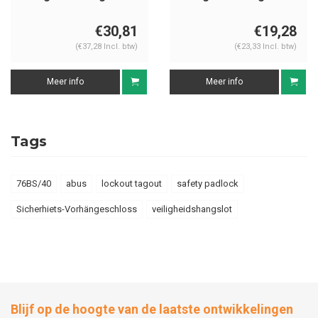
met zwart cover
zwart 814115
76PS/40 zwart
€30,81
€19,28
(€37,28 Incl. btw)
(€23,33 Incl. btw)
Meer info
Meer info
Tags
76BS/40
abus
lockout tagout
safety padlock
Sicherhiets-Vorhängeschloss
veiligheidshangslot
Blijf op de hoogte van de laatste ontwikkelingen