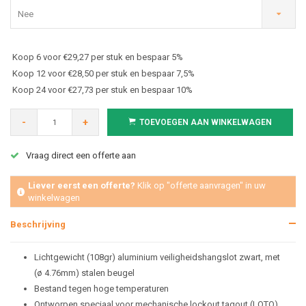
Nee
Koop 6 voor €29,27 per stuk en bespaar 5%
Koop 12 voor €28,50 per stuk en bespaar 7,5%
Koop 24 voor €27,73 per stuk en bespaar 10%
-
+
TOEVOEGEN AAN WINKELWAGEN
Vraag direct een offerte aan
Liever eerst een offerte?
Klik op "offerte aanvragen" in uw
winkelwagen
Beschrijving
Lichtgewicht (108gr) aluminium veiligheidshangslot zwart, met
(ø 4.76mm) stalen beugel
Bestand tegen hoge temperaturen
Ontworpen speciaal voor mechanische lockout tagout (LOTO)