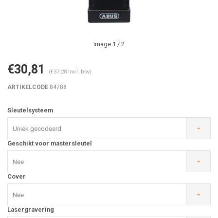
Image
1
/ 2
€30,81
(€37,28 Incl. btw)
ARTIKELCODE
84788
Sleutelsysteem
Uniek gecodeerd
Geschikt voor mastersleutel
Nee
Cover
Nee
Lasergravering