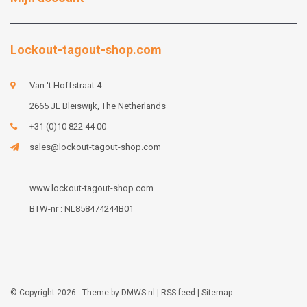
Lockout-tagout-shop.com
Van 't Hoffstraat 4
2665 JL Bleiswijk, The Netherlands
+31 (0)10 822 44 00
sales@lockout-tagout-shop.com
www.lockout-tagout-shop.com
BTW-nr : NL858474244B01
© Copyright 2026 - Theme by
DMWS.nl
|
RSS-feed
|
Sitemap