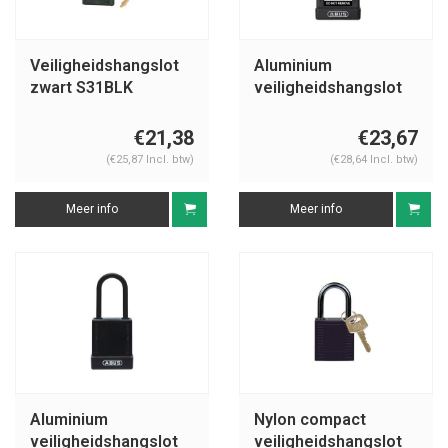
Veiligheidshangslot
Aluminium
zwart S31BLK
veiligheidshangslot
met zwarte cover
74BS/40 zwart
€21,38
€23,67
(€25,87 Incl. btw)
(€28,64 Incl. btw)
Meer info
Meer info
Aluminium
Nylon compact
veiligheidshangslot
veiligheidshangslot