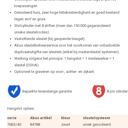
toepassingen.
Geïsoleerd huis, zeer hoge hittebestendigheid en goed bestand
tegen stof en gruis.
Slotcylinder met 8 stiften (meer dan 150.000 gegarandeerd
unieke sleutelcodes).
Vastzittende sleutel (bij geopende beugel).
Abus sleutelbeheerservice voor het voorkomen van onbedoelde
duplicaatuitgifte van sleutels (enkel bij mastersleutel systemen).
Werking volgens het principe: 1 hangslot = 1 medewerker = 1
sleutel (OSHA).
Optioneel te graveren op voor-, achter- en zijkant.
Beperkte levenslange garantie
8 pin cilinder
Hangslot opties:
serie
Abus artikel
kleur
sleutelsysteem
76BS/40
84788
zwart
uniek gecodeerd