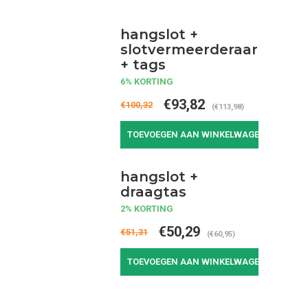
hangslot +
slotvermeerderaar
+ tags
6% KORTING
€93,82
€100,32
(€113,98)
TOEVOEGEN AAN WINKELWAGEN
hangslot +
draagtas
2% KORTING
€50,29
€51,31
(€60,95)
TOEVOEGEN AAN WINKELWAGEN