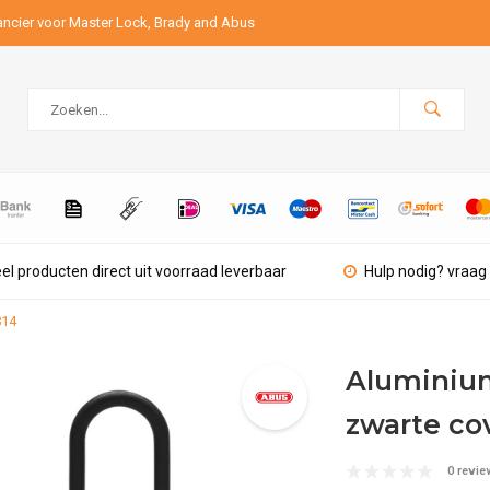
ancier voor Master Lock, Brady and Abus
el producten direct uit voorraad leverbaar
Hulp nodig? vraag 
814
Aluminium
zwarte co
0 revie