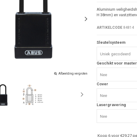
Aluminium veiligheidsh
H 38mm) en vastzittend
ARTIKELCODE
84814
Sleutelsysteem
Uniek gecodeerd
Geschikt voor master
Afbeelding vergroten
Nee
Cover
Nee
Lasergravering
Nee
Koop 6 voor €29,27 pe