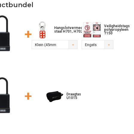
uctbundel
Veiligheidstags
Hangslotvermeerderaar
+
polypropyleen
staal H701, H702
T150
Klein (45mm
Engels
breed)
+
Draagtas
U1015