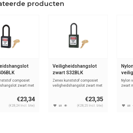
ateerde producten
heidshangslot
Veiligheidshangslot
Nylo
406BLK
zwart S32BLK
veili
zwar
nststof composiet
Zenex kunststof composiet
Nylon v
dshangslot zwart met
veiligheidshangslot zwart met
zwart 
(4,7...
beugel 
€23,34
€23,35
(€28,24 Incl. btw)
(€28,25 Incl. btw)