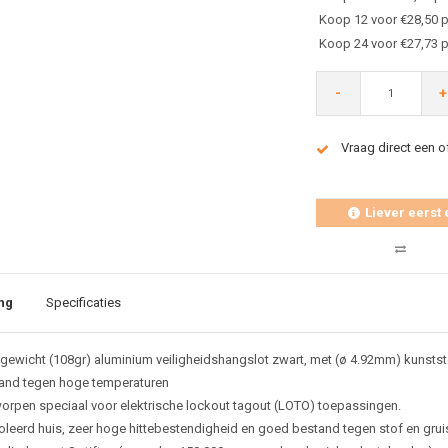
Koop 12 voor €28,50 p
Koop 24 voor €27,73 p
-
+
Vraag direct een o
Liever eerst 
ng
Specificaties
tgewicht (108gr) aluminium veiligheidshangslot zwart, met (ø 4.92mm) kunsts
and tegen hoge temperaturen
orpen speciaal voor elektrische lockout tagout (LOTO) toepassingen.
oleerd huis, zeer hoge hittebestendigheid en goed bestand tegen stof en grui