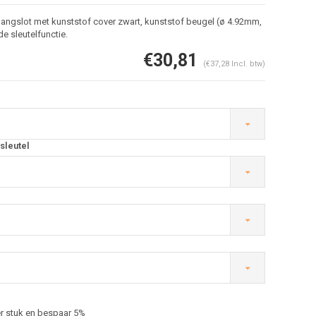
angslot met kunststof cover zwart, kunststof beugel (ø 4.92mm,
e sleutelfunctie.
€30,81
(€37,28 Incl. btw)
sleutel
Afbeelding vergroten
r stuk en bespaar 5%