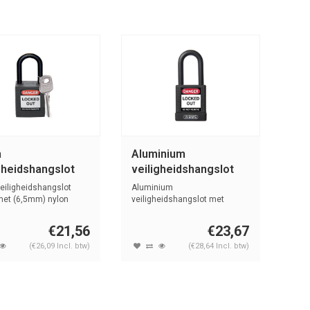
n
Aluminium
gheidshangslot
veiligheidshangslot
t 813595
met zwarte cover
eiligheidshangslot
Aluminium
74/40 zwart
met (6,5mm) nylon
veiligheidshangslot met
en ...
kunststof cover zwart, ge...
€21,56
€23,67
(€26,09 Incl. btw)
(€28,64 Incl. btw)