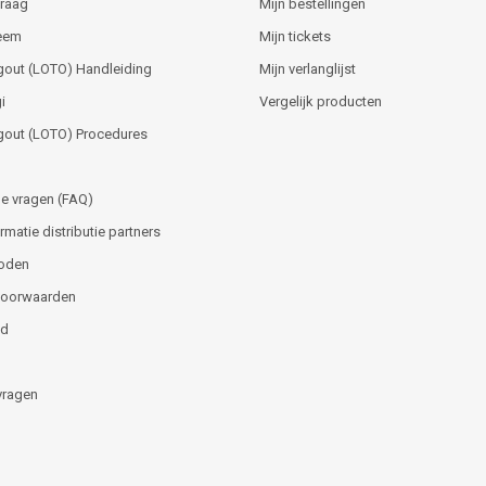
vraag
Mijn bestellingen
teem
Mijn tickets
gout (LOTO) Handleiding
Mijn verlanglijst
i
Vergelijk producten
gout (LOTO) Procedures
e vragen (FAQ)
matie distributie partners
oden
voorwaarden
id
vragen