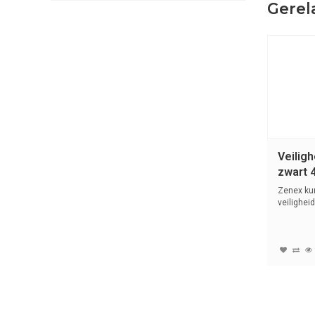
Gerel
Veilig
zwart 
Zenex ku
veilighei
(6mm...