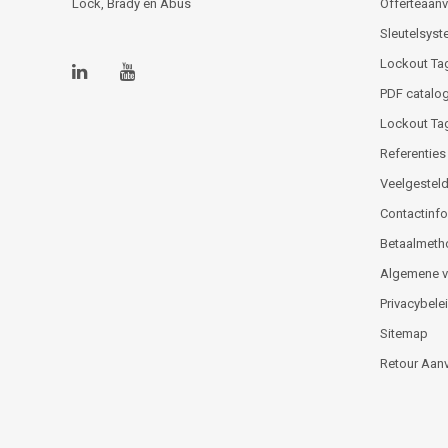
Lock, Brady en Abus
Offerteaan
Sleutelsys
Lockout Ta
PDF catalog
Lockout Ta
Referenties
Veelgesteld
Contactinfor
Betaalmeth
Algemene 
Privacybele
Sitemap
Retour Aan