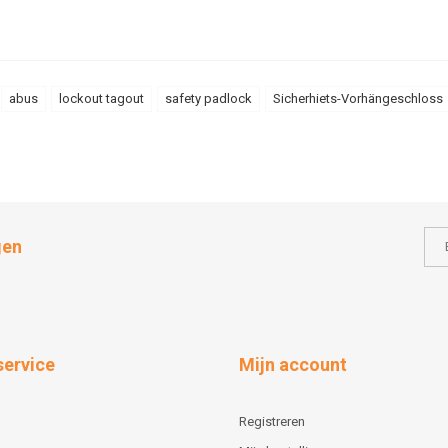
abus
lockout tagout
safety padlock
Sicherhiets-Vorhängeschloss
gen
service
Mijn account
Registreren