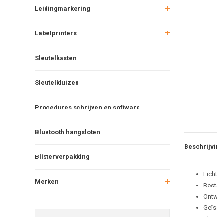
Leidingmarkering
Labelprinters
Sleutelkasten
Sleutelkluizen
Procedures schrijven en software
Bluetooth hangsloten
Beschrijvi
Blisterverpakking
Lich
Merken
Best
Ontw
Geïs