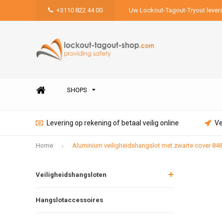
+3110 822 44 00
Uw Lockout-Tagout-Tryout lever
SHOPS
Levering op rekening of betaal veilig online
Ve
Home
Aluminium veiligheidshangslot met zwarte cover 84
Veiligheidshangsloten
Hangslotaccessoires