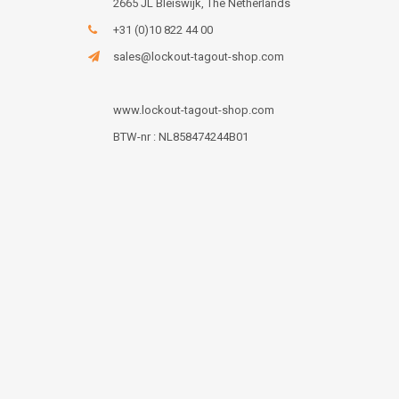
2665 JL Bleiswijk, The Netherlands
+31 (0)10 822 44 00
sales@lockout-tagout-shop.com
www.lockout-tagout-shop.com
BTW-nr : NL858474244B01