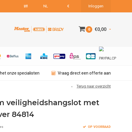
NL
€
Inloggen
€0,00
0
het onze specialisten
Vraag direct een offerte aan
Terug naar overzicht
 veiligheidshangslot met
ver 84814
OP VOORRAAD
ws