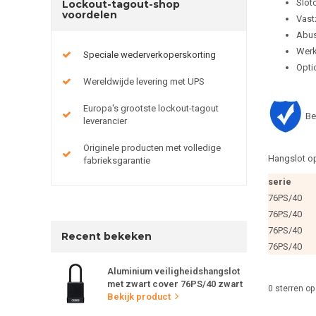
Slot
Lockout-tagout-shop
voordelen
Vast
Abus
Werk
Speciale wederverkoperskorting
Optio
Wereldwijde levering met UPS
Europa's grootste lockout-tagout
Be
leverancier
Originele producten met volledige
Hangslot op
fabrieksgarantie
serie
76PS/40
76PS/40
76PS/40
Recent bekeken
76PS/40
Aluminium veiligheidshangslot
met zwart cover 76PS/40 zwart
0
sterren op
Bekijk product