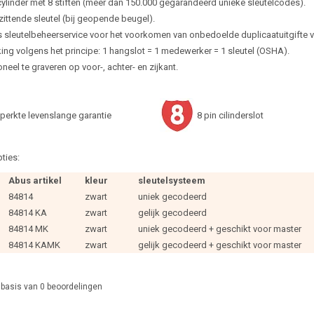
cylinder met 8 stiften (meer dan 150.000 gegarandeerd unieke sleutelcodes).
zittende sleutel (bij geopende beugel).
 sleutelbeheerservice voor het voorkomen van onbedoelde duplicaatuitgifte van
ing volgens het principe: 1 hangslot = 1 medewerker = 1 sleutel (OSHA).
neel te graveren op voor-, achter- en zijkant.
perkte levenslange garantie
8 pin cilinderslot
ties:
Abus artikel
kleur
sleutelsysteem
84814
zwart
uniek gecodeerd
84814 KA
zwart
gelijk gecodeerd
84814 MK
zwart
uniek gecodeerd + geschikt voor master
84814 KAMK
zwart
gelijk gecodeerd + geschikt voor master
 basis van
0
beoordelingen