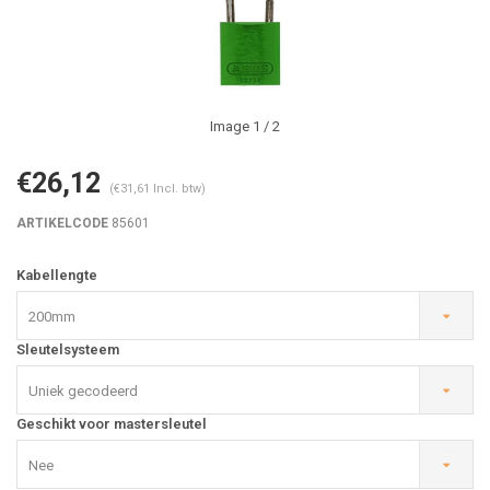
Image
1
/ 2
€26,12
(€31,61 Incl. btw)
ARTIKELCODE
85601
Kabellengte
200mm
Sleutelsysteem
Uniek gecodeerd
Geschikt voor mastersleutel
Nee