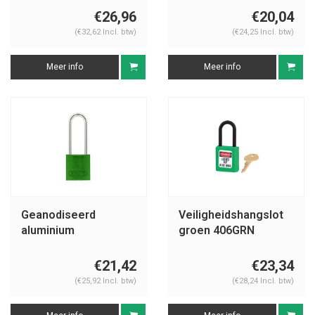
146123
groen 72/30 GRÜN
€26,96
€20,04
(€32,62 Incl. btw)
(€24,25 Incl. btw)
Meer info
Meer info
Geanodiseerd
Veiligheidshangslot
aluminium
groen 406GRN
veiligheidshangslot
groen 72/30HB50
€21,42
€23,34
GRUN
(€25,92 Incl. btw)
(€28,24 Incl. btw)