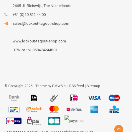
2665 JL Bleiswijk, The Netherlands
+31 (0)10 822 44 00
sales@lockout-tagout-shop.com
www.lockout-tagout-shop.com
BTW-nr : NL858474244B01
© Copyright 2026 - Theme by
DMWS.nl
|
RSS-feed
|
Sitemap