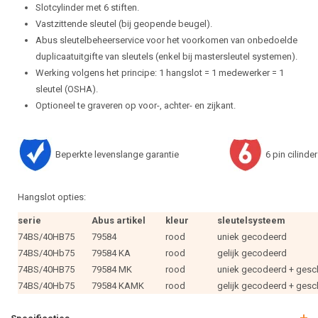
Slotcylinder met 6 stiften.
Vastzittende sleutel (bij geopende beugel).
Abus sleutelbeheerservice voor het voorkomen van onbedoelde
duplicaatuitgifte van sleutels (enkel bij mastersleutel systemen).
Werking volgens het principe: 1 hangslot = 1 medewerker = 1
sleutel (OSHA).
Optioneel te graveren op voor-, achter- en zijkant.
Beperkte levenslange garantie
6 pin cilinder
Hangslot opties:
serie
Abus artikel
kleur
sleutelsysteem
74BS/40HB75
79584
rood
uniek gecodeerd
74BS/40Hb75
79584 KA
rood
gelijk gecodeerd
74BS/40HB75
79584 MK
rood
uniek gecodeerd + gesch
74BS/40Hb75
79584 KAMK
rood
gelijk gecodeerd + gesc