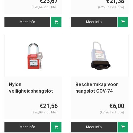
€23,67
€21,38
(€28,64 Incl. btw)
(€25,87 Incl. btw)
Meer info
Meer info
Nylon
Beschermkap voor
veiligheidshangslot
hangslot COV-74
rood 051339
€21,56
€6,00
(€26,09 Incl. btw)
(€7,26 Incl. btw)
Meer info
Meer info