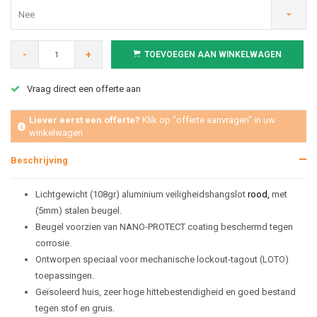
Nee
-
+
TOEVOEGEN AAN WINKELWAGEN
Vraag direct een offerte aan
Liever eerst een offerte?
Klik op "offerte aanvragen" in uw
winkelwagen
Beschrijving
Lichtgewicht (108gr) aluminium veiligheidshangslot
rood,
met
(5mm) stalen beugel.
Beugel voorzien van NANO-PROTECT coating beschermd tegen
corrosie.
Ontworpen speciaal voor mechanische lockout-tagout (LOTO)
toepassingen.
Geïsoleerd huis, zeer hoge hittebestendigheid en goed bestand
tegen stof en gruis.